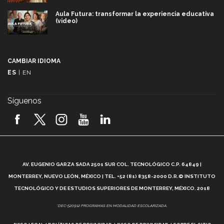
Aula Futura: transformar la experiencia educativa
(video)
Más que un festival cultural: así es la magia de
VIBRART 2026 (video)
CAMBIAR IDIOMA
ES
|
EN
Javier Guzmán: investigación con impacto social
(video)
Síguenos
¡México, en el top del mundial de robótica FIRST
2026! (video)
Vida Tec: Pasión, disciplina y básquetbol, con Gael
Adame (video)
A
AV. EUGENIO GARZA SADA 2501 SUR COL. TECNOLÓGICO C.P. 64849 |
L
¿Cómo es el Modelo Educativo Tec? (video)
MONTERREY, NUEVO LEÓN, MÉXICO | TEL. +52 (81) 8358-2000 D.R.© INSTITUTO
TECNOLÓGICO Y DE ESTUDIOS SUPERIORES DE MONTERREY, MÉXICO. 2018
Vida Tec: Feminismo e Inteligencia Artificial, Paola
*DEC-520912 PROGRAMAS EN MODALIDAD ESCOLARIZADA.
Ricaurte (video)