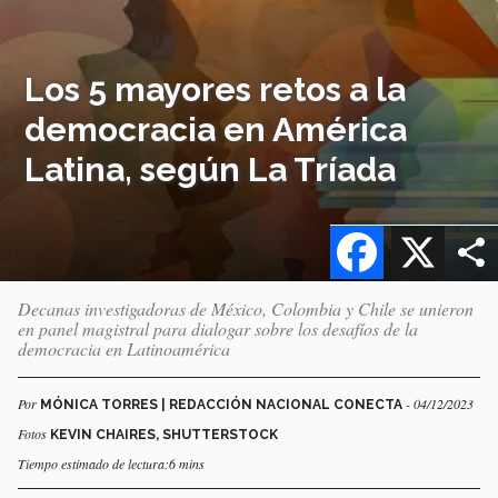
Los 5 mayores retos a la
democracia en América
Latina, según La Tríada
Facebook
X
Decanas investigadoras de México, Colombia y Chile se unieron
en panel magistral para dialogar sobre los desafíos de la
democracia en Latinoamérica
Por
- 04/12/2023
MÓNICA TORRES | REDACCIÓN NACIONAL CONECTA
Fotos
KEVIN CHAIRES, SHUTTERSTOCK
Tiempo estimado de lectura:6 mins