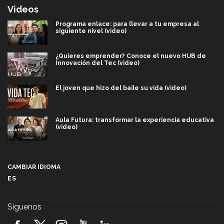
Videos
Programa enlace: para llevar a tu empresa al
siguiente nivel (video)
¿Quieres emprender? Conoce el nuevo HUB de
Innovación del Tec (video)
El joven que hizo del baile su vida (video)
Aula Futura: transformar la experiencia educativa
(video)
Más que un festival cultural: así es la magia de
VIBRART 2026 (video)
CAMBIAR IDIOMA
ES
Javier Guzmán: investigación con impacto social
(video)
Síguenos
¡México, en el top del mundial de robótica FIRST
2026! (video)