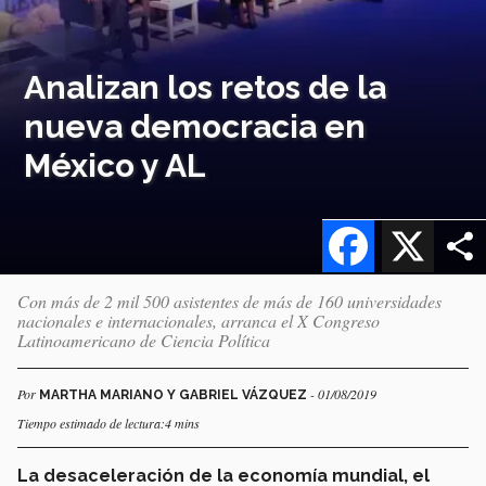
Analizan los retos de la
nueva democracia en
México y AL
Facebook
X
Con más de 2 mil 500 asistentes de más de 160 universidades
nacionales e internacionales, arranca el X Congreso
Latinoamericano de Ciencia Política
Por
- 01/08/2019
MARTHA MARIANO Y GABRIEL VÁZQUEZ
Tiempo estimado de lectura:4 mins
La desaceleración de la economía mundial, el