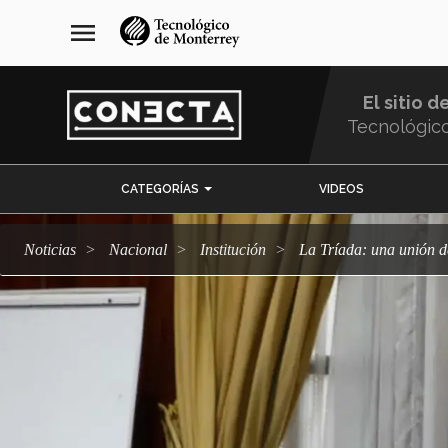
Pasar
navegación
menu
al
principal
contenido
principal
El sitio d
Tecnológic
Menu
CATEGORÍAS
VIDEOS
Comunidad
Noticias
Nacional
Institución
La Tríada: una unión