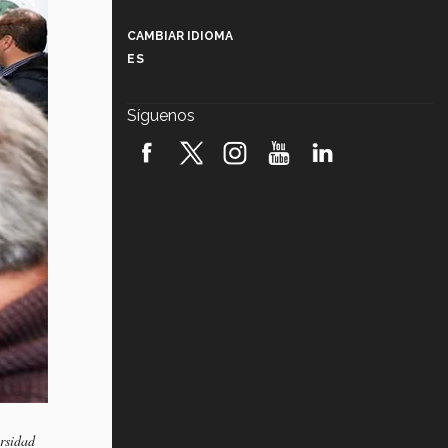
Más que un festival cultural: así es
la magia de VIBRART 2026 (video)
CAMBIAR IDIOMA
ES
Javier Guzmán: investigación con
impacto social (video)
Síguenos
¡México, en el top del mundial de
robótica FIRST 2026! (video)
Vida Tec: Pasión, disciplina y
básquetbol, con Gael Adame
(video)
¿Cómo es el Modelo Educativo
Tec? (video)
Vida Tec: Feminismo e Inteligencia
Artificial, Paola Ricaurte (video)
ersidad