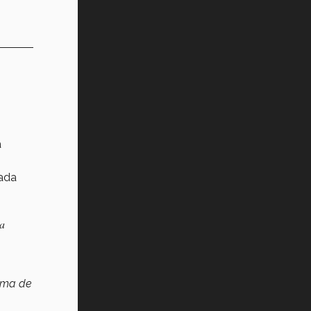
a
cada
la
orma de