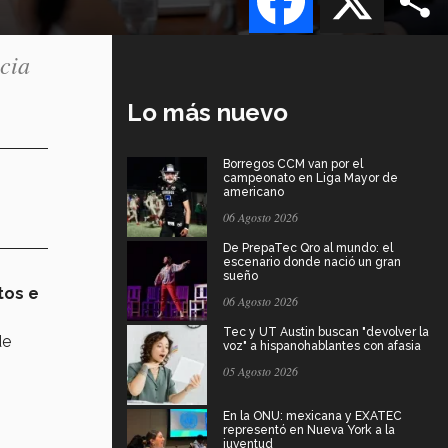
icia
Lo más nuevo
Borregos CCM van por el
campeonato en Liga Mayor de
americano
06 Agosto 2026
De PrepaTec Qro al mundo: el
escenario donde nació un gran
sueño
tos e
06 Agosto 2026
Tec y UT Austin buscan "devolver la
de
voz" a hispanohablantes con afasia
05 Agosto 2026
En la ONU: mexicana y EXATEC
representó en Nueva York a la
juventud