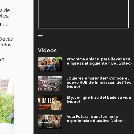
ra de
lica.
chez
través
frutos
Videos
en
Programa enlace: para llevar a tu
empresa al siguiente nivel (video)
¿Quieres emprender? Conoce el
nuevo HUB de Innovación del Tec
(video)
El joven que hizo del baile su vida
(video)
Aula Futura: transformar la
experiencia educativa (video)