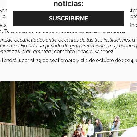
noticias:
Santiago. Chile y los participantes visitaron la Estación Coste
 la casa central y campus San Joaquín de la Universidad Cató
e la Universidad de los Andes; el rector de la UC, Ignacio Sán
el Tec,
además de otros directivos de las universidades.
 sido desarrollados entre docentes de las tres instituciones, a 
externos. Ha sido un período de gran crecimiento, muy buenos 
nfianza y gran amistad”,
comentó Ignacio Sánchez.
a tendrá lugar el 29 de septiembre y el 1 de octubre de 2024, 