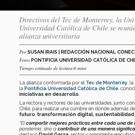
Directivos del Tec de Monterrey, la Uni
Universidad Católica de Chile se reuni
alianza universitaria
Por
SUSAN IRAIS | REDACCIÓN NACIONAL CONE
Fotos
PONTIFICIA UNIVERSIDAD CATÓLICA DE CHI
Tiempo estimado de lectura:6 mins
La alianza conformada por el
Tec de Monterrey
, la
la
Pontificia Universidad Católica
de Chile
, cono
iniciativas en desarrollo
.
La rectora y rectores de las universidades, junto con 
Chile, para realizar una cumbre en donde además d
futuro
,
transformación digital,
sustentabilidad
“El
compartir mejores prácticas entre cada una de l
pandemia, sino a
contribuir de una manera significa
destacó
David Garza,
rector y presidente ejecutivo