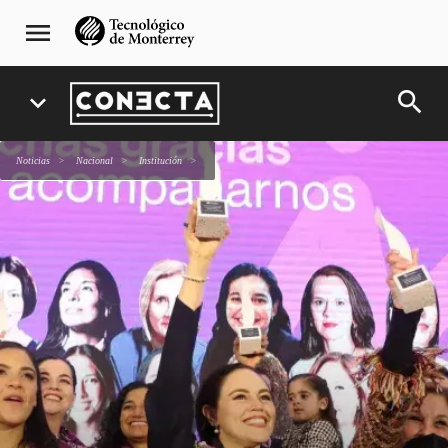
Pasar
navegación
menu
al
principal
contenido
principal
search
expand_more
Noticias
Nacional
Institución