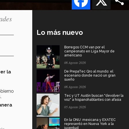
dades
Lo más nuevo
Borregos CCM van por el
campeonato en Liga Mayor de
americano
06 Agosto 2026
er la
De PrepaTec Qro al mundo: el
escenario donde nació un gran
sueño
06 Agosto 2026
obierno
Tec y UT Austin buscan "devolver la
.
voz" a hispanohablantes con afasia
anera
05 Agosto 2026
En la ONU: mexicana y EXATEC
representó en Nueva York a la
juventud