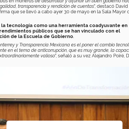
adas en maneras de desa­rrollar y difundir un buen gobierno ha
egalidad, transparencia y rendición de cuentas
”, destacó David
 firma que se llevó a cabo ayer 30 de mayo en la Sala Mayor 
de la tecnología como una herramienta coadyuvante en 
prendimientos públicos que se han vinculado con el
ión de la Escuela de Gobierno
.
onterrey y Transparencia Mexicana es el poner el cambio tecno
men­te en el tema de anticorrupción, que es muy grande, la capa
xtraordinariamente valioso
”, señaló a su vez Alejandro Poiré,