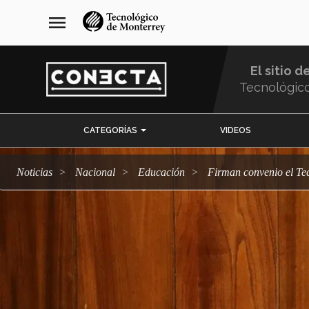
Pasar
navegación
menu
al
principal
contenido
principal
El sitio d
Tecnológic
Menu
CATEGORÍAS
VIDEOS
Comunidad
Noticias
Nacional
Educación
Firman convenio el T