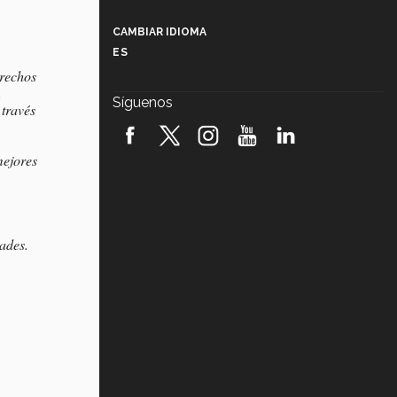
Más que un festival cultural: así es
la magia de VIBRART 2026 (video)
CAMBIAR IDIOMA
ES
Javier Guzmán: investigación con
erechos
impacto social (video)
.
Síguenos
 través
¡México, en el top del mundial de
robótica FIRST 2026! (video)
mejores
Vida Tec: Pasión, disciplina y
básquetbol, con Gael Adame
(video)
¿Cómo es el Modelo Educativo
ades.
Tec? (video)
Vida Tec: Feminismo e Inteligencia
Artificial, Paola Ricaurte (video)