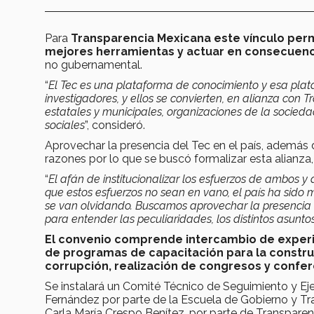
Para
Transparencia Mexicana este vínculo permi
mejores herramientas y actuar en consecuen
no gubernamental.
“
El Tec es una plataforma de conoci­miento y esa plat
investigadores, y ellos se convierten, en alianza con 
estatales y municipales, orga­nizaciones de la socieda
sociales
”, consideró.
Aprovechar la presencia del Tec en el país, además 
razones por lo que se buscó formali­zar esta alianza
“
El afán de institucionalizar los esfuerzos de ambos 
que estos esfuerzos no sean en vano, el país ha sid
se van olvidan­do. Buscamos aprovechar la presencia
para entender las peculiaridades, los distintos asun
El convenio comprende intercambio de experie
de progra­mas de capacitación para la construc
corrupción, realización de congresos y confe
Se instalará un Comité Técnico de Seguimiento y Eje
Fernández por parte de la Escuela de Gobierno y Tr
Carla María Crespo Benítez, por parte de Transpare