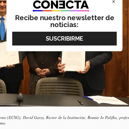
×
Recibe nuestro newsletter de
noticias:
rno (ECSG); David Garza, Rector de la Institución; Bonnie Jo Palifka, profe
ana.