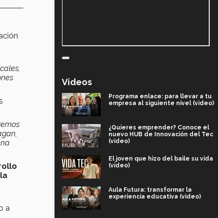
zación
cales,
ones
Videos
Programa enlace: para llevar a tu
s
empresa al siguiente nivel (video)
eremos
¿Quieres emprender? Conoce el
agan,
nuevo HUB de Innovación del Tec
(video)
ana
El joven que hizo del baile su vida
rollo
(video)
la
Aula Futura: transformar la
experiencia educativa (video)
o a