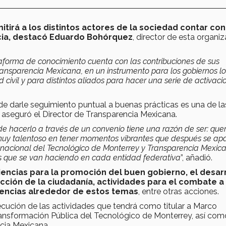
tirá a los distintos acto­res de la sociedad contar con
cia, destacó Eduardo Bohórquez
, director de esta organi
aforma de conocimien­to cuenta con las contribuciones de sus
Transparencia Mexicana, en un instrumento para los gobiernos lo
d civil y para distintos aliados para hacer una serie de activaci
de darle seguimiento puntual a buenas prácticas es una de la
, aseguró el Director de Transparencia Mexicana.
y de hacerlo a través de un convenio tiene una razón de ser: qu
o muy talentoso en tener momentos vibrantes que después se ap
 nacional del Tecnológico de Monterrey y Transparencia Mexic
tos que se van haciendo en cada entidad federativa
”, añadió.
ncias para la promoción del buen gobierno, el desar
­ción de la ciudadanía, actividades para el combate a 
rencias alrededor de estos temas
, entre otras acciones.
cución de las activi­dades que tendrá como titular a Marco
ansformación Pública del Tecnológico de Monterrey, así com
ncia Mexicana.