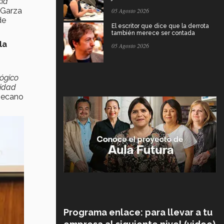
cia
 Garza
05 Agosto 2026
de
El escritor que dice que la derrota
también merece ser contada
la
05 Agosto 2026
lógico
cidad
 Decano
Programa enlace: para llevar a tu