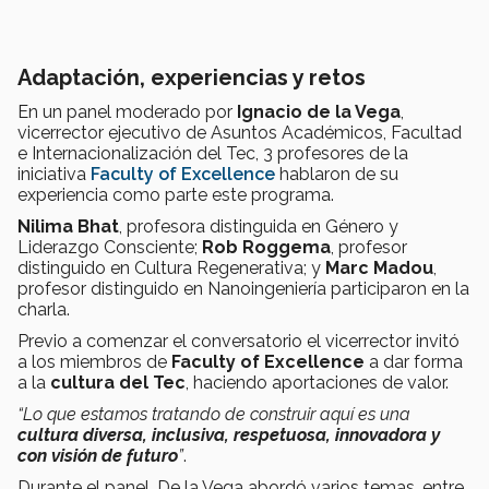
Adaptación, experiencias y retos
En un panel moderado por
Ignacio de la Vega
,
vicerrector ejecutivo de Asuntos Académicos, Facultad
e Internacionalización del Tec, 3 profesores de la
iniciativa
Faculty of Excellence
hablaron de su
experiencia como parte este programa.
Nilima Bhat
, profesora distinguida en Género y
Liderazgo Consciente;
Rob Roggema
, profesor
distinguido en Cultura Regenerativa; y
Marc Madou
,
profesor distinguido en Nanoingeniería participaron en la
charla.
Previo a comenzar el conversatorio el vicerrector invitó
a los miembros de
Faculty of Excellence
a dar forma
a la
cultura del Tec
, haciendo aportaciones de valor.
“Lo que estamos tratando de construir aquí es una
cultura diversa, inclusiva, respetuosa, innovadora y
con visión de futuro
”
.
Durante el panel, De la Vega abordó varios temas, entre