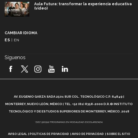
Aula Futura: transformar la experiencia educativa
(video)
Más que un festival cultural: así es la magia de
VIBRART 2026 (video)
CAMBIAR IDIOMA
ES
|
EN
Javier Guzmán: investigación con impacto social
(video)
Síguenos
¡México, en el top del mundial de robótica FIRST
2026! (video)
Vida Tec: Pasión, disciplina y básquetbol, con Gael
Adame (video)
A
AV. EUGENIO GARZA SADA 2501 SUR COL. TECNOLÓGICO C.P. 64849 |
L
¿Cómo es el Modelo Educativo Tec? (video)
MONTERREY, NUEVO LEÓN, MÉXICO | TEL. +52 (81) 8358-2000 D.R.© INSTITUTO
TECNOLÓGICO Y DE ESTUDIOS SUPERIORES DE MONTERREY, MÉXICO. 2018
Vida Tec: Feminismo e Inteligencia Artificial, Paola
*DEC-520912 PROGRAMAS EN MODALIDAD ESCOLARIZADA.
Ricaurte (video)
AVISO LEGAL
POLÍTICAS DE PRIVACIDAD
AVISO DE PRIVACIDAD
SOBRE EL SITIO