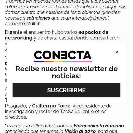
“Pudimos ver muchas formas en las que ellos pueden
colaborar, traspasar las barreras disciplinares, porque nos
damos cuenta que muchos de los problemas globales
necesitan
soluciones
que sean interdisciplinares”,
comentó Mullen.
Durante el encuentro hubo varios
espacios de
networking
y de charla casual donde compartieron
visiones y hablaron sobre ideas que fueron surgiendo a
lo largo de las jornadas.
×
“De los integrantes de Faculty of Excellence vinieron
profesores de 11 nacionalidades
, que ya hicieron de
Recibe nuestro newsletter de
México su casa y compartieron cómo les ha ido en esta
noticias:
transición, los retos y su adaptación al Tec de Monterrey”,
agregó el líder.
Asimismo, se reunieron con líderes de la institución,
como
David Garza
, rector y presidente ejecutivo del
Tec;
Juan Pablo Murra
, rector de Profesional y
Posgrado; y
Guillermo Torre
, vicepresidente de
Investigación y rector de TecSalud, entre otros
directivos.
“Tuvimos un taller alrededor del
Florecimiento Humano
,
conociendo que tenemos la
Visión al 2030
, para que