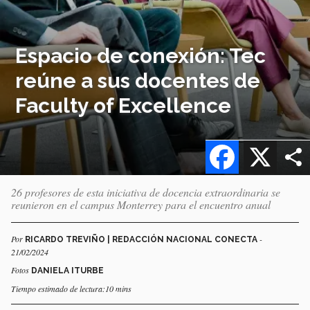
Espacio de conexión: Tec
reúne a sus docentes de
Faculty of Excellence
Facebook
X
26 profesores de esta iniciativa de docencia extraordinaria se
reunieron en el campus Monterrey para el encuentro anual
Por
-
RICARDO TREVIÑO | REDACCIÓN NACIONAL CONECTA
21/02/2024
Fotos
DANIELA ITURBE
Tiempo estimado de lectura:10 mins