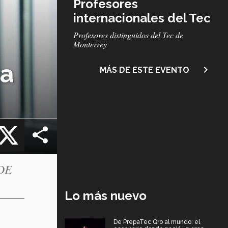
Profesores
internacionales del Tec
Subtítulo
Profesores distinguidos del Tec de
Monterrey
ca
navigate_next
MÁS DE ESTE EVENTO
cebook
X
ADE
Lo más nuevo
De PrepaTec Qro al mundo: el