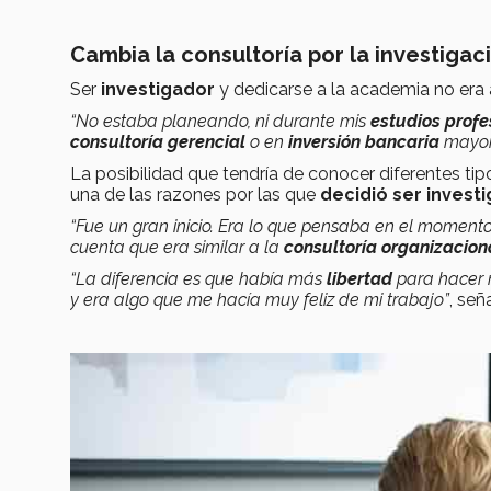
Cambia la consultoría por la investigac
Ser
investigador
y dedicarse a la academia no era
“No estaba planeando, ni durante mis
estudios prof
consultoría gerencial
o en
inversión bancaria
mayorm
La posibilidad que tendría de conocer diferentes ti
una de las razones por las que
decidió ser investi
“Fue un gran inicio. Era lo que pensaba en el moment
cuenta que era similar a la
consultoría organizacion
“La diferencia es que había más
libertad
para hacer m
y era algo que me hacía muy feliz de mi trabajo”
, señ