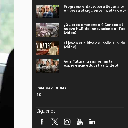
Programa enlace: para llevar a tu
empresa al siguiente nivel (video)
¿Quieres emprender? Conoce el
nuevo HUB de Innovación del Tec
(video)
El joven que hizo del baile su vida
(video)
Aula Futura: transformar la
experiencia educativa (video)
Más que un festival cultural: así es
la magia de VIBRART 2026 (video)
CAMBIAR IDIOMA
ES
Javier Guzmán: investigación con
impacto social (video)
Síguenos
¡México, en el top del mundial de
robótica FIRST 2026! (video)