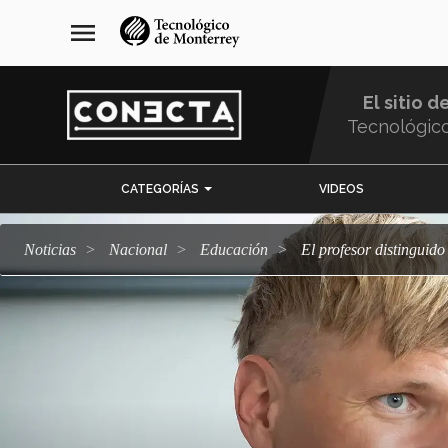
Pasar
navegación
menu
al
principal
contenido
principal
El sitio d
Tecnológic
Menu
CATEGORÍAS
VIDEOS
Comunidad
Noticias
Nacional
Educación
El profesor distinguid