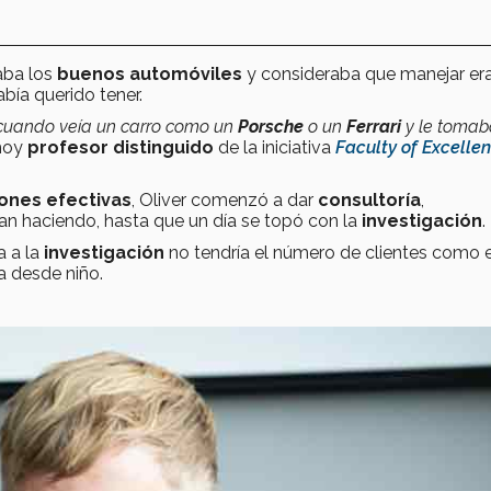
aba los
buenos automóviles
y consideraba que manejar er
bía querido tener.
cuando veía un carro como un
Porsche
o un
Ferrari
y le toma
hoy
profesor distinguido
de la iniciativa
Faculty of Excelle
ones efectivas
, Oliver comenzó a dar
consultoría
,
an haciendo, hasta que un día se topó con la
investigación
.
a a la
investigación
no tendría el número de clientes como e
 desde niño.