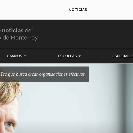
NOTICIAS
e noticias
del
o de Monterrey
CAMPUS
ESCUELAS
ESPECIALE
o Tec que busca crear organizaciones efectivas