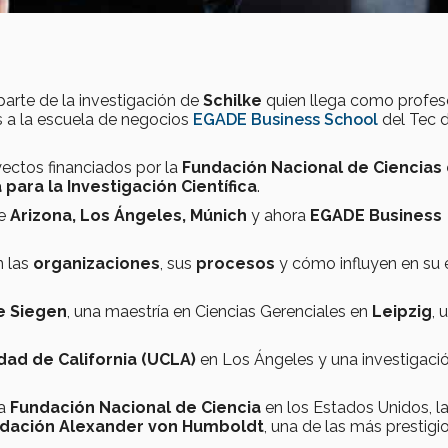
parte de la investigación de
Schilke
quien llega como profes
s a la escuela de negocios
EGADE Business School
del Tec 
yectos financiados por la
Fundación Nacional de Ciencias
ara la Investigación Científica
.
e
Arizona, Los Ángeles, Múnich
y ahora
EGADE Business
n las
organizaciones
, sus
procesos
y cómo influyen en su 
e Siegen
, una maestría en Ciencias Gerenciales en
Leipzig
, 
dad de California (UCLA)
en Los Ángeles y una investigaci
la
Fundación Nacional de Ciencia
en los Estados Unidos, l
dación Alexander von Humboldt
, una de las más prestigi