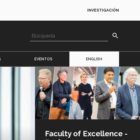
INVESTIGACIÓN
search
S
EVENTOS
ENGLISH
Imagen
o
logo
Faculty of Excellence -