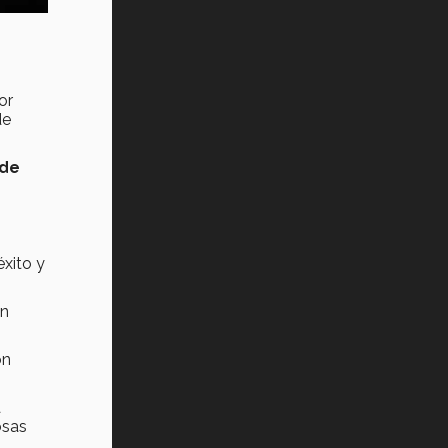
Vida Tec: Pasión, disciplina y
básquetbol, con Gael Adame
(video)
¿Cómo es el Modelo Educativo
or
Tec? (video)
de
Vida Tec: Feminismo e Inteligencia
Artificial, Paola Ricaurte (video)
 de
éxito y
un
ón
a
osas