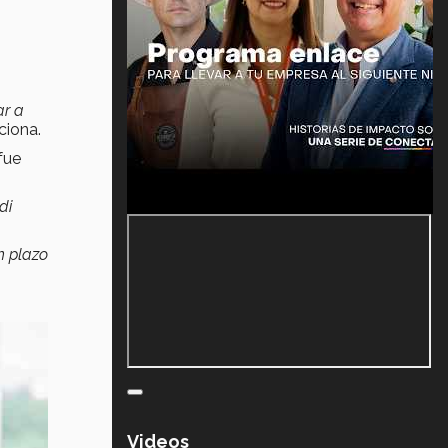
ar a
ciona.
fue
di
n plazo
Videos