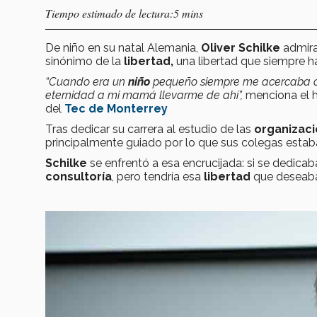
Tiempo estimado de lectura:5 mins
De niño en su natal Alemania,
Oliver Schilke
admir
sinónimo de la
libertad,
una libertad que siempre ha
“Cuando era un
niño
pequeño siempre me acercaba 
eternidad a mi mamá llevarme de ahí”,
menciona el 
del
Tec de Monterrey
Tras dedicar su carrera al estudio de las
organizaci
principalmente guiado por lo que sus colegas estab
Schilke
se enfrentó a esa encrucijada: si se dedicab
consultoría
, pero tendría esa
libertad
que deseaba