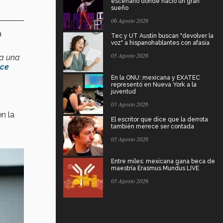
escenario donde nació un gran
sueño
06 Agosto 2026
a
Tec y UT Austin buscan "devolver la
voz" a hispanohablantes con afasia
05 Agosto 2026
ba una
nce
En la ONU: mexicana y EXATEC
representó en Nueva York a la
juventud
05 Agosto 2026
n la
El escritor que dice que la derrota
también merece ser contada
05 Agosto 2026
Entre miles: mexicana gana beca de
maestría Erasmus Mundus LIVE
05 Agosto 2026