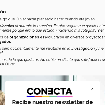
ión
 algo que Oliver había planeado hacer cuando era joven.
esionales
ni durante la maestría. Estaba seguro que quería entr
ente porque era lo que estaban haciendo mis colegas”
, men
pos de
organizaciones
e involucrarse en diversos proyectos 
gador.
o, pero accidentalmente me involucré en la
investigación
y me 
al
.
ás de lo que quisieras. No había un cliente que satisfacer ni u
ala Oliver.
×
Recibe nuestro newsletter de