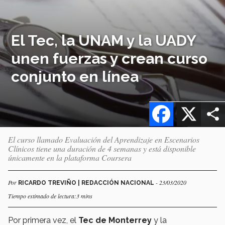
El Tec, la UNAM y la UADY
unen fuerzas y crean curso
conjunto en línea
Facebook
X
El curso llamado Evaluación del Aprendizaje en Escenarios
Clínicos tiene una duración de 4 semanas y está disponible
únicamente en la plataforma Coursera
Por
- 23/03/2020
RICARDO TREVIÑO | REDACCIÓN NACIONAL
Tiempo estimado de lectura:3 mins
Por primera vez, el
Tec de Monterrey
y la