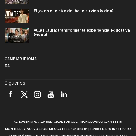
El joven que hizo del baile su vida (video)
Aula Futura: transformar la experiencia educativa
(video)
Más que un festival cultural: así es la magia de
VIBRART 2026 (video)
CAMBIAR IDIOMA
ES
Javier Guzmán: investigación con impacto social
(video)
Síguenos
¡México, en el top del mundial de robótica FIRST
2026! (video)
Vida Tec: Pasión, disciplina y básquetbol, con Gael
Adame (video)
A
AV. EUGENIO GARZA SADA 2501 SUR COL. TECNOLÓGICO C.P. 64849 |
L
¿Cómo es el Modelo Educativo Tec? (video)
MONTERREY, NUEVO LEÓN, MÉXICO | TEL. +52 (81) 8358-2000 D.R.© INSTITUTO