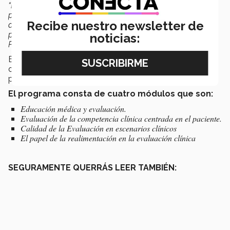
“Está orientado a desarrollar a docentes, estudiantes y
profesionales de salud en general sobre conceptos y
Recibe nuestro newsletter de
aplicaciones para la evaluación en escenarios clínicos a
partir de los principios del Aprendizaje Centrado en el
noticias:
Paciente”,
añadió la profesora.
El contenido del programa, al que el usuario tendrá que
dedicar entre 8 y 13 horas por semana, fue desarrollado
por 14 expertos en temas de salud.
El programa consta de cuatro módulos que son:
Educación médica y evaluación.
Evaluación de la competencia clínica centrada en el paciente.
Calidad de la Evaluación en escenarios clínicos
El papel de la realimentación en la evaluación clínica
SEGURAMENTE QUERRÁS LEER TAMBIÉN: