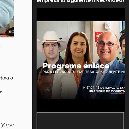
empresa al siguiente nivel (video)
ctura o
as
y’, qué