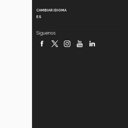
Más que un festival cultural: así es
la magia de VIBRART 2026 (video)
CAMBIAR IDIOMA
ES
Javier Guzmán: investigación con
impacto social (video)
Síguenos
¡México, en el top del mundial de
robótica FIRST 2026! (video)
Vida Tec: Pasión, disciplina y
básquetbol, con Gael Adame
(video)
¿Cómo es el Modelo Educativo
Tec? (video)
Vida Tec: Feminismo e Inteligencia
Artificial, Paola Ricaurte (video)