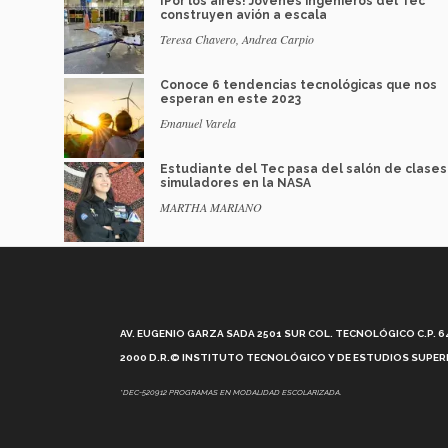
¡Por los aires! Jóvenes ingenieros del Tec
construyen avión a escala
Teresa Chavero, Andrea Carpio
Conoce 6 tendencias tecnológicas que nos
esperan en este 2023
Emanuel Varela
Estudiante del Tec pasa del salón de clases
simuladores en la NASA
MARTHA MARIANO
AV. EUGENIO GARZA SADA 2501 SUR COL. TECNOLÓGICO C.P. 648
2000 D.R.© INSTITUTO TECNOLÓGICO Y DE ESTUDIOS SUPERI
*DEC-520912 PROGRAMAS EN MODALIDAD ESCOLARIZADA.