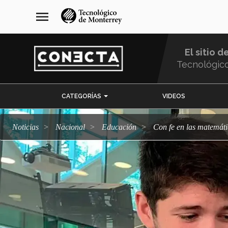
Pasar
navegación
menu
al
principal
contenido
principal
El sitio d
Tecnológic
Menu
CATEGORÍAS
VIDEOS
Comunidad
Noticias
Nacional
Educación
Con fe en las matemát