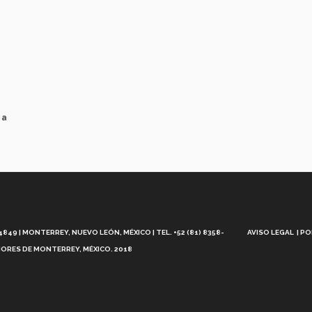
 a
Aviso
Legal
49 | MONTERREY, NUEVO LEÓN, MÉXICO | TEL. +52 (81) 8358-
AVISO LEGAL
PO
ORES DE MONTERREY, MÉXICO. 2018