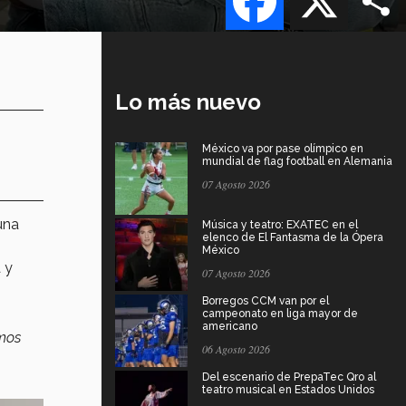
Lo más nuevo
México va por pase olímpico en
mundial de flag football en Alemania
07 Agosto 2026
una
Música y teatro: EXATEC en el
elenco de El Fantasma de la Ópera
México
 y
07 Agosto 2026
Borregos CCM van por el
campeonato en liga mayor de
americano
mos
06 Agosto 2026
Del escenario de PrepaTec Qro al
teatro musical en Estados Unidos