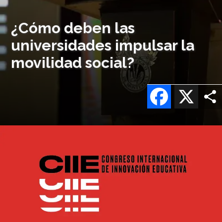
¿Cómo deben las
universidades impulsar la
movilidad social?
Facebook
X
Imagen
o
logo