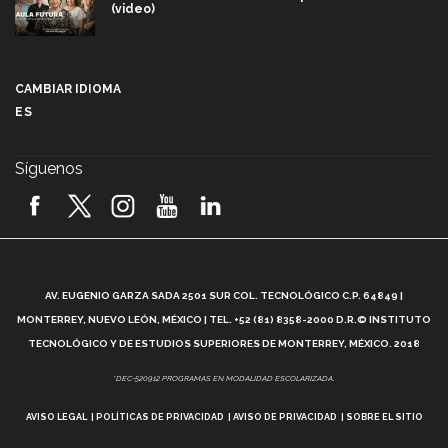
(video)
Más que un festival cultural: así es la magia de
VIBRART 2026 (video)
CAMBIAR IDIOMA
ES
Javier Guzmán: investigación con impacto social
(video)
Síguenos
¡México, en el top del mundial de robótica FIRST
2026! (video)
Vida Tec: Pasión, disciplina y básquetbol, con Gael
Adame (video)
A
AV. EUGENIO GARZA SADA 2501 SUR COL. TECNOLÓGICO C.P. 64849 |
L
¿Cómo es el Modelo Educativo Tec? (video)
MONTERREY, NUEVO LEÓN, MÉXICO | TEL. +52 (81) 8358-2000 D.R.© INSTITUTO
TECNOLÓGICO Y DE ESTUDIOS SUPERIORES DE MONTERREY, MÉXICO. 2018
Vida Tec: Feminismo e Inteligencia Artificial, Paola
*DEC-520912 PROGRAMAS EN MODALIDAD ESCOLARIZADA.
Ricaurte (video)
AVISO LEGAL
POLÍTICAS DE PRIVACIDAD
AVISO DE PRIVACIDAD
SOBRE EL SITIO