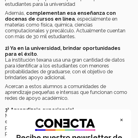
estudiantes para la universidad
Además,
complementan esa enseñanza con
docenas de cursos en línea
, especialmente en
materias como física, química, ciencias
computacionales y precálculo. Actualmente cuentan
con más de 30 mil estudiantes.
2) Ya en la universidad, brindar oportunidades
para el éxito
.
La institución texana usa una gran cantidad de datos
para identificar a los estudiantes con menores
probabilidades de graduarse, con el objetivo de
brindarles apoyo adicional.
Acercan a estos alumnos a comunidades de
aprendizaje pequeñas e intensas que funcionan como
redes de apoyo académico.
3) Aprendizaje experiencial.
Mediante este método educativo buscan llevar la
×
experiencia del mundo a la clase. Resolver
problemáticas reales atrae a los alumnos, lo que ha
permitido a la universidad lograr grandes avances,
Recibe nuestro newsletter de