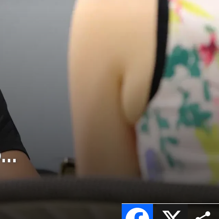
..
Facebook
X