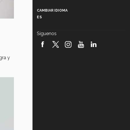
Más que un festival cultural: así es
la magia de VIBRART 2026 (video)
CAMBIAR IDIOMA
ES
Javier Guzmán: investigación con
impacto social (video)
Síguenos
¡México, en el top del mundial de
robótica FIRST 2026! (video)
gra y
Vida Tec: Pasión, disciplina y
básquetbol, con Gael Adame
(video)
¿Cómo es el Modelo Educativo
Tec? (video)
Vida Tec: Feminismo e Inteligencia
Artificial, Paola Ricaurte (video)