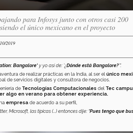
ajando para Infosys junto con otros casi 200
 siendo el único mexicano en el proyecto
/10/2019
ation: Bangalore'
y yo así de: '¿
Dónde está Bangalore?
'".
aventura de realizar prácticas en la India, al ser el
único mex
al de servicios digitales y consultora de negocios.
geniería de
Tecnologías Computacionales
del
Tec campu
r algo en verano para obtener experiencia.
una
empresa
de acuerdo a su perfil,
, Microsoft, las típicas (...) entonces dije:
'Pues tengo que bu