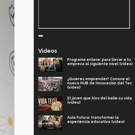
Videos
Programa enlace: para llevar a tu
empresa al siguiente nivel (video)
¿Quieres emprender? Conoce el
nuevo HUB de Innovación del Tec
(video)
El joven que hizo del baile su vida
(video)
Aula Futura: transformar la
experiencia educativa (video)