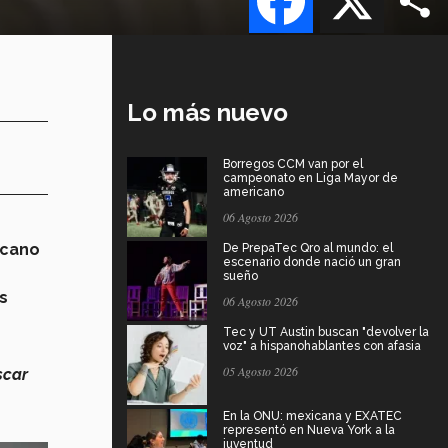
Lo más nuevo
Borregos CCM van por el
campeonato en Liga Mayor de
americano
06 Agosto 2026
icano
De PrepaTec Qro al mundo: el
escenario donde nació un gran
sueño
s
06 Agosto 2026
Tec y UT Austin buscan "devolver la
voz" a hispanohablantes con afasia
05 Agosto 2026
scar
En la ONU: mexicana y EXATEC
representó en Nueva York a la
juventud