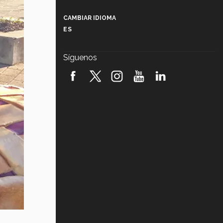
Más que un festival cultural: así es
la magia de VIBRART 2026 (video)
CAMBIAR IDIOMA
ES
Javier Guzmán: investigación con
impacto social (video)
Síguenos
¡México, en el top del mundial de
robótica FIRST 2026! (video)
Vida Tec: Pasión, disciplina y
básquetbol, con Gael Adame
(video)
¿Cómo es el Modelo Educativo
Tec? (video)
Vida Tec: Feminismo e Inteligencia
Artificial, Paola Ricaurte (video)