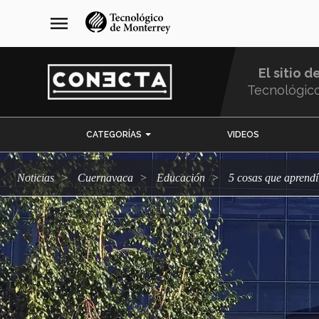
Pasar
navegación
menu
al
principal
contenido
principal
El sitio d
Tecnológic
Menu
CATEGORÍAS
VIDEOS
Comunidad
Noticias
Cuernavaca
Educación
5 cosas que aprend