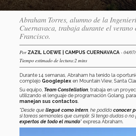
Abraham Torres, alumno de la Ingenier
Cuernavaca, trabaja durante el verano 
Francisco.
Por
- 04/07
ZAZIL LOEWE | CAMPUS CUERNAVACA
Tiempo estimado de lectura:2 mins
Durante 14 semanas, Abraham ha tenido la oportun
complejo
Googleplex
en Mountain View, Santa Clara
Su equipo,
Team Constellation
, trabaja en un proye
utilizando el lenguaje de programación Golang, par
manejan sus contactos
.
"Desde que
llegué como intern
, he podido
conocer p
si tareas semanales que cumplir. Si tengo dudas o no
expertos de todo el mundo
"
expresa Abraham.