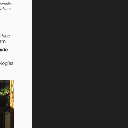
cionado,
pediente
 hice
am.
gido
ologías
u