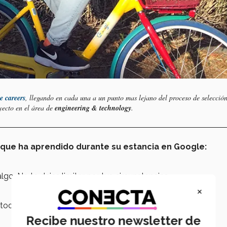
e careers
, llegando en cada una a un punto mas lejano del proceso de selección
ecto en el área de
engineering & technology
.
ue ha aprendido durante su estancia en Google:
. No te dejes limitar por tus circunstancias.
×
 todo el mundo, tú debes poder comunicarte con ellas.
Recibe nuestro newsletter de