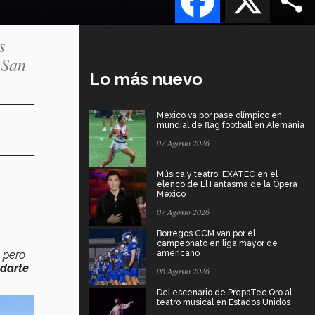
s
 San
Lo más nuevo
México va por pase olímpico en
mundial de flag football en Alemania
07 Agosto 2026
Música y teatro: EXATEC en el
elenco de El Fantasma de la Ópera
México
07 Agosto 2026
Borregos CCM van por el
campeonato en liga mayor de
, pero
americano
darte
06 Agosto 2026
Del escenario de PrepaTec Qro al
teatro musical en Estados Unidos