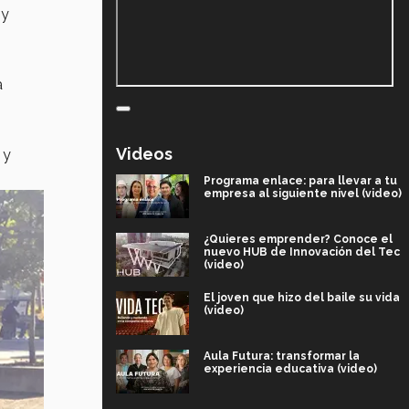
 y
a
Videos
 y
Programa enlace: para llevar a tu
empresa al siguiente nivel (video)
¿Quieres emprender? Conoce el
nuevo HUB de Innovación del Tec
(video)
El joven que hizo del baile su vida
(video)
Aula Futura: transformar la
experiencia educativa (video)