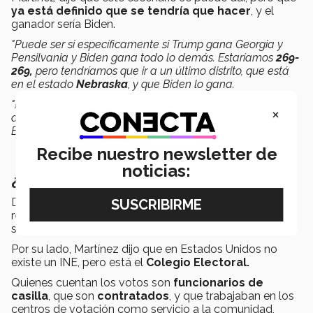
ya está definido que se tendría que hacer
, y el
ganador sería Biden.
"Puede ser si específicamente si Trump gana Georgia y
Pensilvania y Biden gana todo lo demás. Estaríamos
269-
269,
pero tendríamos que ir a un último distrito, que está
en el estado
Nebraska
, y que Biden lo gana.
"Entonces se puede llegar a este escenario, pero el
×
desempate ya está dado, por un voto electoral (y gana
Biden)".
Recibe nuestro newsletter de
noticias:
¿Quién cuenta los votos?
De la Paz dijo que cada
gobierno estatal
es
responsable de organizar y contar los votos. Así que
son 50 elecciones que se juegan al mismo tiempo.
Por su lado, Martínez dijo que en Estados Unidos no
existe un INE, pero está el
Colegio Electoral.
Quienes cuentan los votos son
funcionarios de
casilla
, que son
contratados
, y que trabajaban en los
centros de votación como servicio a la comunidad,