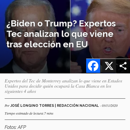
¿Biden o Trump? Expertos
Tec analizan lo que viene
tras elección en EU
Facebook
X
Expertos del Tec de Monterrey analizan lo que viene en Estados
Unidos para decidir quién ocupará la Casa Blanca en los
siguientes 4 años
Por
- 03/11/2020
JOSÉ LONGINO TORRES | REDACCIÓN NACIONAL
Tiempo estimado de lectura:7 mins
Fotos: AFP