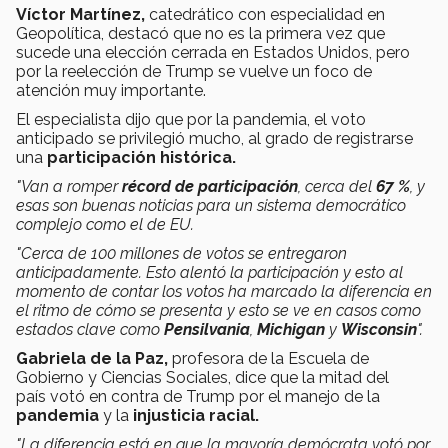
Víctor Martínez,
catedrático con especialidad en
Geopolítica, destacó que no es la primera vez que
sucede una elección cerrada en Estados Unidos, pero
por la reelección de Trump se vuelve un foco de
atención muy importante.
El especialista dijo que por la pandemia, el voto
anticipado se privilegió mucho, al grado de registrarse
una
participación histórica.
"Van a romper
récord de participación
, cerca del
67 %
, y
esas son buenas noticias para un sistema democrático
complejo como el de EU.
"Cerca de 100 millones de votos se entregaron
anticipadamente. Esto alentó la participación y esto al
momento de contar los votos ha marcado la diferencia en
el ritmo de cómo se presenta y esto se ve en casos como
estados clave como
Pensilvania
,
Michigan
y
Wisconsin
".
Gabriela de la Paz,
profesora de la Escuela de
Gobierno y Ciencias Sociales, dice que la mitad del
país votó en contra de Trump por el manejo de la
pandemia
y la
injusticia racial.
"La diferencia está en que la mayoría demócrata votó por