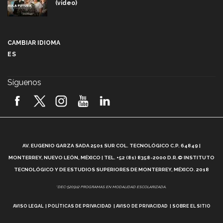
(video)
Más que un festival cultural: así es la magia de
VIBRART 2026 (video)
CAMBIAR IDIOMA
ES
Javier Guzmán: investigación con impacto social
(video)
Síguenos
¡México, en el top del mundial de robótica FIRST
2026! (video)
Vida Tec: Pasión, disciplina y básquetbol, con Gael
Adame (video)
A
AV. EUGENIO GARZA SADA 2501 SUR COL. TECNOLÓGICO C.P. 64849 |
L
¿Cómo es el Modelo Educativo Tec? (video)
MONTERREY, NUEVO LEÓN, MÉXICO | TEL. +52 (81) 8358-2000 D.R.© INSTITUTO
TECNOLÓGICO Y DE ESTUDIOS SUPERIORES DE MONTERREY, MÉXICO. 2018
Vida Tec: Feminismo e Inteligencia Artificial, Paola
*DEC-520912 PROGRAMAS EN MODALIDAD ESCOLARIZADA.
Ricaurte (video)
AVISO LEGAL
POLÍTICAS DE PRIVACIDAD
AVISO DE PRIVACIDAD
SOBRE EL SITIO