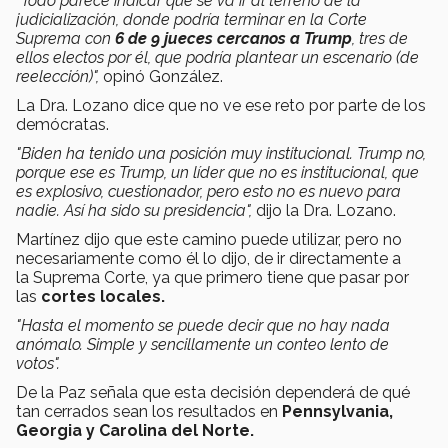
"Todo parece indicar que se va ir al terreno de la
judicialización, donde podría terminar en la Corte
Suprema con
6 de 9 jueces cercanos a Trump
, tres de
ellos electos por él, que podría plantear un escenario (de
reelección)",
opinó González.
La Dra. Lozano dice que no ve ese reto por parte de los
demócratas.
"Biden ha tenido una posición muy institucional. Trump no,
porque ese es Trump, un líder que no es institucional, que
es explosivo, cuestionador, pero esto no es nuevo para
nadie. Así ha sido su presidencia",
dijo la Dra. Lozano.
Martínez dijo que este camino puede utilizar, pero no
necesariamente como él lo dijo, de ir directamente a
la Suprema Corte, ya que primero tiene que pasar por
las
cortes locales.
"Hasta el momento se puede decir que no hay nada
anómalo. Simple y sencillamente un conteo lento de
votos".
De la Paz señala que esta decisión dependerá de qué
tan cerrados sean los resultados en
Pennsylvania,
Georgia y Carolina del Norte.