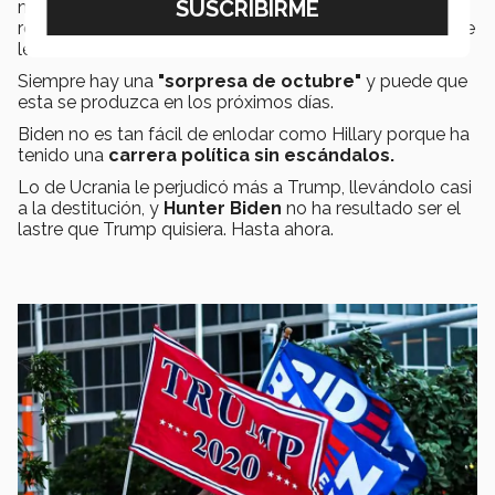
muchas cosas. Trump cree que puede perder y está
reuniendo a
Corey Lewandowski
y todos aquellos que
le llevaron al triunfo en 2016.
Siempre hay una
"sorpresa de octubre"
y puede que
esta se produzca en los próximos días.
Biden no es tan fácil de enlodar como Hillary porque ha
tenido una
carrera política sin escándalos.
Lo de Ucrania le perjudicó más a Trump, llevándolo casi
a la destitución, y
Hunter Biden
no ha resultado ser el
lastre que Trump quisiera. Hasta ahora.