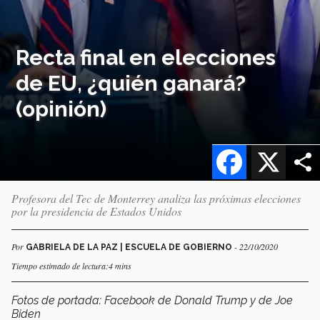
Recta final en elecciones
de EU, ¿quién ganará?
(opinión)
Facebook
X
Profesora del Tec de Monterrey analiza las próximas elecciones
por la presidencia de Estados Unidos
Por
- 22/10/2020
GABRIELA DE LA PAZ | ESCUELA DE GOBIERNO
Tiempo estimado de lectura:4 mins
Fotos de portada: Facebook de Donald Trump y de Joe
Biden