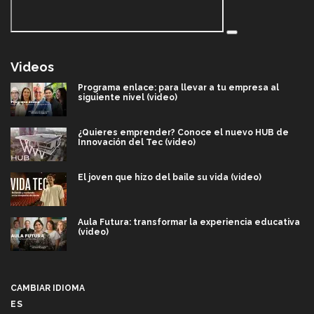
Videos
Programa enlace: para llevar a tu empresa al
siguiente nivel (video)
¿Quieres emprender? Conoce el nuevo HUB de
Innovación del Tec (video)
El joven que hizo del baile su vida (video)
Aula Futura: transformar la experiencia educativa
(video)
Más que un festival cultural: así es la magia de
VIBRART 2026 (video)
CAMBIAR IDIOMA
ES
Javier Guzmán: investigación con impacto social