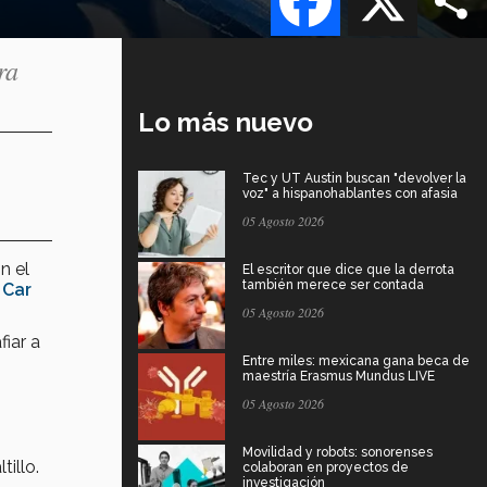
ra
Lo más nuevo
Tec y UT Austin buscan "devolver la
voz" a hispanohablantes con afasia
05 Agosto 2026
n el
El escritor que dice que la derrota
también merece ser contada
 Car
05 Agosto 2026
iar a
Entre miles: mexicana gana beca de
maestría Erasmus Mundus LIVE
05 Agosto 2026
Movilidad y robots: sonorenses
illo.
colaboran en proyectos de
investigación