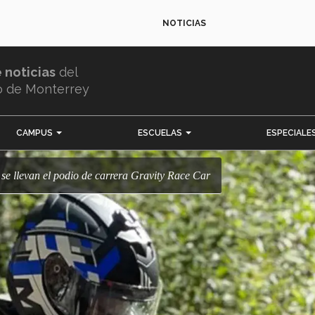
NOTICIAS
e noticias
del
o de Monterrey
CAMPUS
ESCUELAS
ESPECIALE
c se llevan el podio de carrera Gravity Race Car