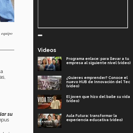
a equipo
Videos
Programa enlace: para llevar a tu
empresa al siguiente nivel (video)
ta
as,
¿Quieres emprender? Conoce el
nuevo HUB de Innovación del Tec
(video)
.
El joven que hizo del baile su vida
(video)
lar su
Aula Futura: transformar la
ampus
experiencia educativa (video)