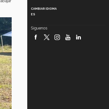
abajar
Más que un festival cultural: así es
la magia de VIBRART 2026 (video)
CAMBIAR IDIOMA
ES
Javier Guzmán: investigación con
impacto social (video)
Síguenos
¡México, en el top del mundial de
robótica FIRST 2026! (video)
Vida Tec: Pasión, disciplina y
básquetbol, con Gael Adame
(video)
¿Cómo es el Modelo Educativo
Tec? (video)
Vida Tec: Feminismo e Inteligencia
Artificial, Paola Ricaurte (video)