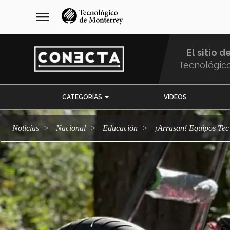
Pasar
navegación
menu
al
principal
contenido
principal
El sitio d
Tecnológic
Menu
CATEGORÍAS
VIDEOS
Comunidad
Noticias
Nacional
Educación
¡Arrasan! Equipos Te