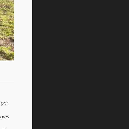
 por
tores