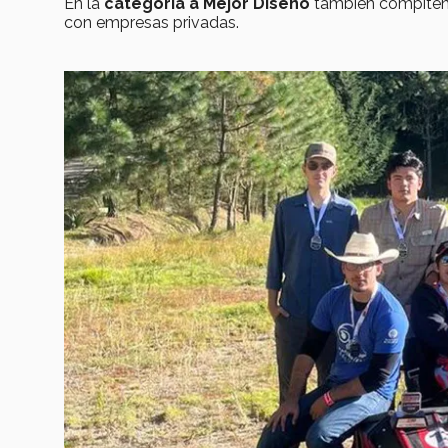
En la
categoría a Mejor Diseño
también compiten 
con empresas privadas.