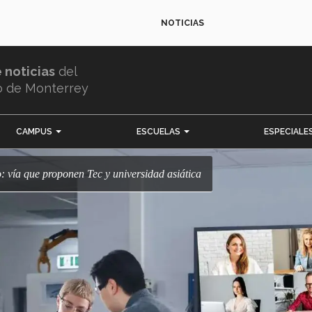
NOTICIAS
e noticias
del
o de Monterrey
CAMPUS
ESCUELAS
ESPECIALE
co: vía que proponen Tec y universidad asiática