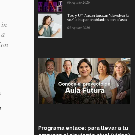
06 Agosto 2026
Tec y UT Austin buscan "devolver la
voz" a hispanohablantes con afasia
 in
05 Agosto 2026
 a
ion
c
a
Programa enlace: para llevar a tu