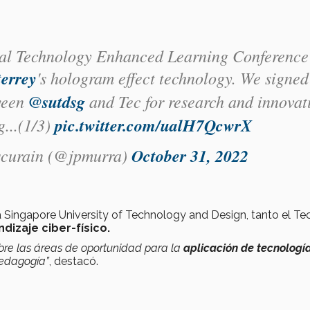
onal Technology Enhanced Learning Conference
errey
's hologram effect technology. We signed
ween
@sutdsg
and Tec for research and innovat
g...(1/3)
pic.twitter.com/ualH7QcwrX
scurain (@jpmurra)
October 31, 2022
la Singapore University of Technology and Design, tanto el Te
dizaje ciber-físico.
bre las áreas de oportunidad para la
aplicación de tecnologí
pedagogía”
, destacó.