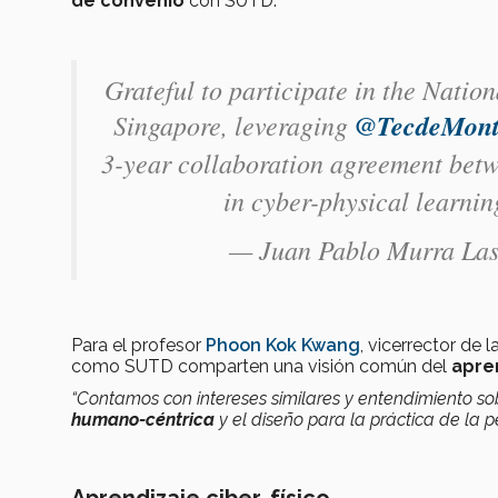
de convenio
con SUTD.
Grateful to participate in the Nati
Singapore, leveraging
@TecdeMont
3-year collaboration agreement bet
in cyber-physical learnin
— Juan Pablo Murra La
Para el profesor
Phoon Kok Kwang
, vicerrector de 
como SUTD comparten una visión común del
apren
“Contamos con intereses similares y entendimiento so
humano-céntrica
y el diseño para la práctica de la 
Aprendizaje ciber-físico