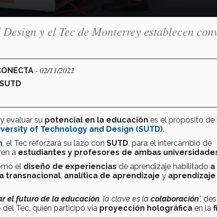
 Design y el Tec de Monterrey establecen con
- 02/11/2022
 CONECTA
 SUTD
y evaluar su
potencial en la educación
es el propósito de 
versity of Technology
and Design (SUTD)
.
n
, el Tec reforzará su lazo con
SUTD
, para el intercambio de
ren a
estudiantes y profesores de ambas universidade
como el
diseño de experiencias
de aprendizaje habilitado
a
a transnacional
,
analítica de aprendizaje
y
aprendizaje
ar el futuro de la educación
, la clave es la
colaboración
”,
des
 del Tec, quien participó vía
proyección holográfica
en la