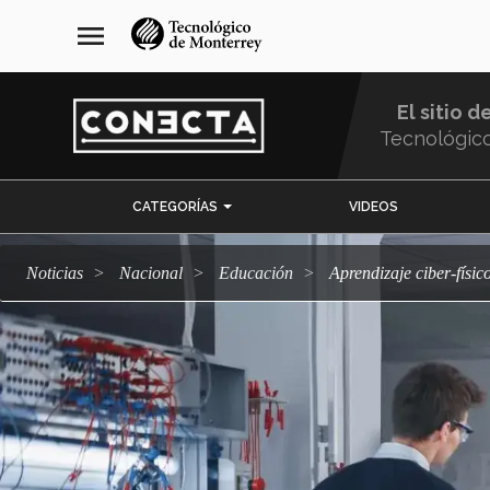
Pasar
navegación
menu
al
principal
contenido
principal
El sitio d
Tecnológic
Menu
CATEGORÍAS
VIDEOS
Comunidad
Noticias
Nacional
Educación
Aprendizaje ciber-físi