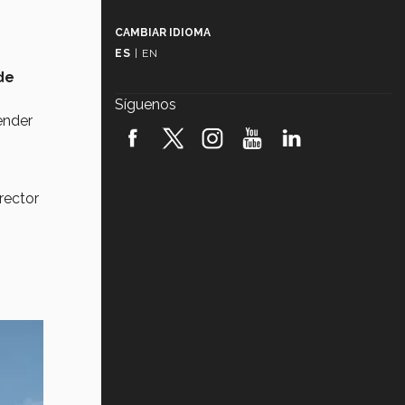
Más que un festival cultural: así es
la magia de VIBRART 2026 (video)
CAMBIAR IDIOMA
ES
|
EN
Javier Guzmán: investigación con
de
impacto social (video)
Síguenos
tender
¡México, en el top del mundial de
robótica FIRST 2026! (video)
Vida Tec: Pasión, disciplina y
básquetbol, con Gael Adame
rector
(video)
¿Cómo es el Modelo Educativo
Tec? (video)
Vida Tec: Feminismo e Inteligencia
Artificial, Paola Ricaurte (video)