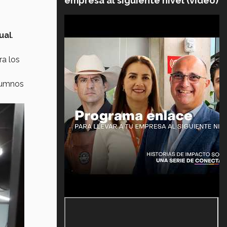
empresa al siguiente nivel (video)
ual
.
ra los
lumnos