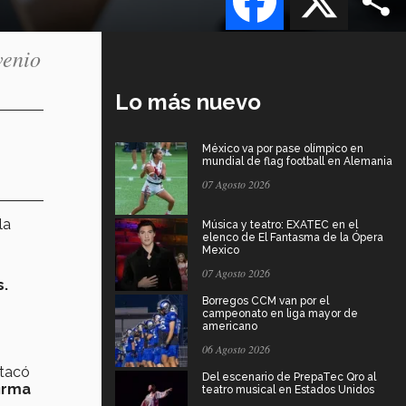
venio
Lo más nuevo
México va por pase olímpico en
mundial de flag football en Alemania
07 Agosto 2026
la
Música y teatro: EXATEC en el
elenco de El Fantasma de la Ópera
Mexico
07 Agosto 2026
s.
Borregos CCM van por el
campeonato en liga mayor de
americano
06 Agosto 2026
tacó
Del escenario de PrepaTec Qro al
firma
teatro musical en Estados Unidos