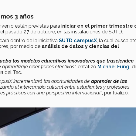
imos 3 años
venio están previstas para i
niciar en el primer trimestre 
o el pasado 27 de octubre, en las instalaciones de SUTD.
ará dentro de la iniciativa
SUTD campusX
, la cual busca a
ores, por medio de
análisis de datos y ciencias del
ueba los modelos educativos innovadores que trascienden
aprendizaje ciber-físicos efectivos”
, enfatizó
Michael Fung,
di
on
del Tec.
campusX incrementará las oportunidades de
aprender de las
lizando el intercambio cultural entre estudiantes y profesores
es prácticas con una perspectiva internacional”
, puntualizó.