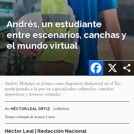
Andrés, un estudiante
entre escenarios, canchas y
el mundo virtual
Facebook
X
Andrés Hidalgo se forma como Ingeniero Industrial en el Tec,
participando a la par en espectáculos culturales, canchas
deportivas y torneos virtuales.
Por
- 21/08/2018
HÉCTOR LEAL ORTIZ
Tiempo estimado de lectura:2 mins
Héctor Leal | Redacción Nacional