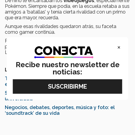
De niño le encantaban los
videojuegos
, especialmente
Pokémon. Siempre que podía, en la escuela retaba a sus
amigos a ‘batallas’ y tenía cierta rivalidad con un primo
que era mayor, recuerda.
Aunque esas rivalidades quedaron atrás, su faceta
como gamer continúa.
Recientemente fue uno de los participantes en la
×
primera edición del
Borregos eSports Cup
del juego
League of Legends.
Recibe nuestro newsletter de
LEE también:
noticias:
Tec de Monterrey reinventa su experiencia
estudiantil; presenta "LiFE"
Saxofón, tenis e ingeniería: así vive Jessica la
universidad
Negocios, debates, deportes, música y foto: el
‘soundtrack’ de su vida