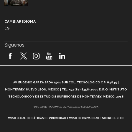
Más que un festival cultural: así es la magia de
VIBRART 2026 (video)
CAMBIAR IDIOMA
ES
Javier Guzmán: investigación con impacto social
(video)
Síguenos
¡México, en el top del mundial de robótica FIRST
2026! (video)
Vida Tec: Pasión, disciplina y básquetbol, con Gael
Adame (video)
A
AV. EUGENIO GARZA SADA 2501 SUR COL. TECNOLÓGICO C.P. 64849 |
L
¿Cómo es el Modelo Educativo Tec? (video)
MONTERREY, NUEVO LEÓN, MÉXICO | TEL. +52 (81) 8358-2000 D.R.© INSTITUTO
TECNOLÓGICO Y DE ESTUDIOS SUPERIORES DE MONTERREY, MÉXICO. 2018
Vida Tec: Feminismo e Inteligencia Artificial, Paola
*DEC-520912 PROGRAMAS EN MODALIDAD ESCOLARIZADA.
Ricaurte (video)
AVISO LEGAL
POLÍTICAS DE PRIVACIDAD
AVISO DE PRIVACIDAD
SOBRE EL SITIO