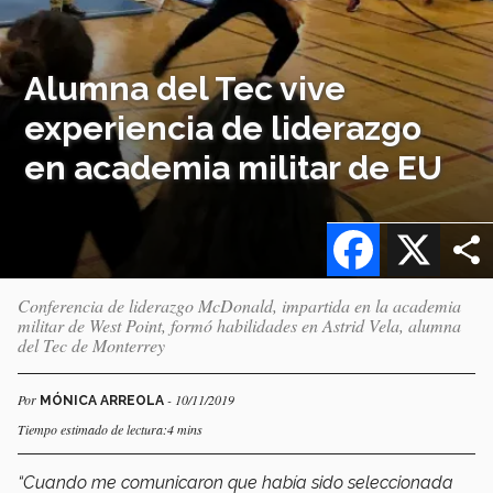
Alumna del Tec vive
experiencia de liderazgo
en academia militar de EU
Facebook
X
Conferencia de liderazgo McDonald, impartida en la academia
militar de West Point, formó habilidades en Astrid Vela, alumna
del Tec de Monterrey
Por
- 10/11/2019
MÓNICA ARREOLA
Tiempo estimado de lectura:4 mins
“Cuando me comunicaron que había sido seleccionada