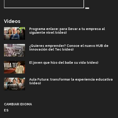
Videos
Programa enlace: para llevar a tu empresa al
siguiente nivel (video)
¿Quieres emprender? Conoce el nuevo HUB de
Innovación del Tec (video)
El joven que hizo del baile su vida (video)
Aula Futura: transformar la experiencia educativa
(video)
Más que un festival cultural: así es la magia de
VIBRART 2026 (video)
CAMBIAR IDIOMA
ES
Javier Guzmán: investigación con impacto social
(video)