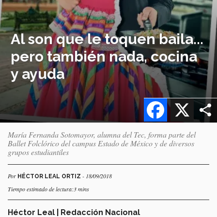
Al son que le toquen baila...
pero también nada, cocina
y ayuda
Facebook
X
María Fernanda Sotomayor, alumna del Tec, forma parte del
Ballet Folclórico del campus Estado de México y de diversos
grupos estudiantiles
Por
- 18/09/2018
HÉCTOR LEAL ORTIZ
Tiempo estimado de lectura:3 mins
Héctor Leal | Redacción Nacional