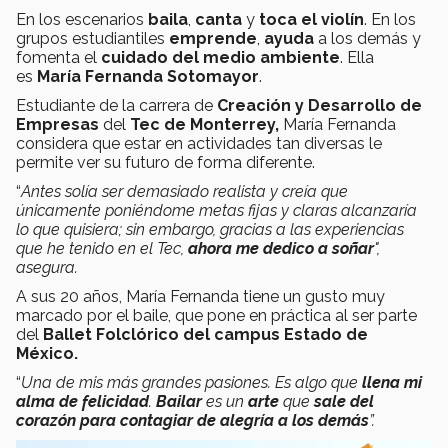
En los escenarios
baila
,
canta
y
toca el violín
. En los
grupos estudiantiles
emprende
,
ayuda
a los demás y
fomenta el
cuidado del medio ambiente
. Ella
es
María Fernanda Sotomayor
.
Estudiante de la carrera de
Creación y Desarrollo de
Empresas
del
Tec de Monterrey,
María Fernanda
considera que estar en actividades tan diversas le
permite ver su futuro de forma diferente.
“
Antes solía ser demasiado realista y creía que
únicamente poniéndome metas fijas y claras alcanzaría
lo que quisiera; sin embargo, gracias a las experiencias
que he tenido en el Tec,
ahora me dedico a soñar
",
asegura.
A sus 20 años, María Fernanda tiene un gusto muy
marcado por el baile, que pone en práctica al ser parte
del
Ballet Folclórico del campus Estado de
México.
“
Una de mis más grandes pasiones. Es algo que
llena mi
alma de felicidad
.
Bailar
es un
arte
que
sale del
corazón para contagiar de alegría a los demás
”.