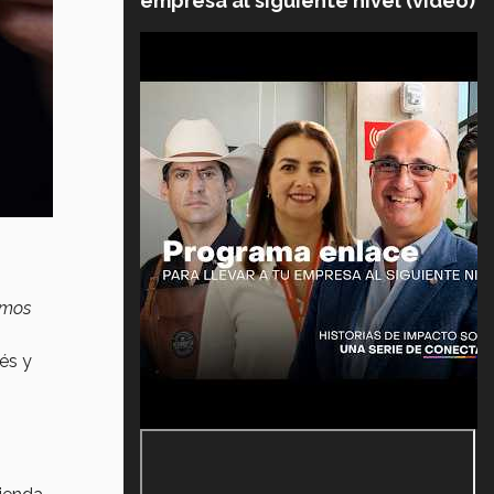
empresa al siguiente nivel (video)
amos
és y