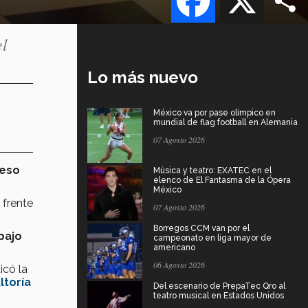
el
Lo más nuevo
México va por pase olímpico en
mundial de flag football en Alemania
07 Agosto 2026
peso
Música y teatro: EXATEC en el
elenco de El Fantasma de la Ópera
México
a
frente
07 Agosto 2026
Borregos CCM van por el
bajo
campeonato en liga mayor de
americano
06 Agosto 2026
dicó la
toría
Del escenario de PrepaTec Qro al
teatro musical en Estados Unidos