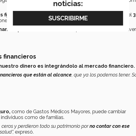
tegias para el cuidado de finanzas personales que más reco
noticias:
s fijos
como alimentación, transportación, servicios, etc., el
3
iones de
entretenimiento.
finanzas personales
. Recuerden que antes de ahorrar o invert
s financieros
nuestro dinero es integrándolo al mercado financiero.
nancieros que están al alcance
, que ya los podemos tener. S
guro,
como de Gastos Médicos Mayores, puede cambiar
 individuos como de familias.
eros y perdieron todo su patrimonio por
no contar con ese
salud”,
expresó.