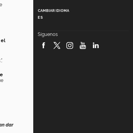
Más que un festival cultural: así es
e
la magia de VIBRART 2026 (video)
CAMBIAR IDIOMA
ES
Javier Guzmán: investigación con
impacto social (video)
Síguenos
¡México, en el top del mundial de
 el
robótica FIRST 2026! (video)
Vida Tec: Pasión, disciplina y
”,
básquetbol, con Gael Adame
(video)
ue
¿Cómo es el Modelo Educativo
ue
Tec? (video)
Vida Tec: Feminismo e Inteligencia
Artificial, Paola Ricaurte (video)
dan dar