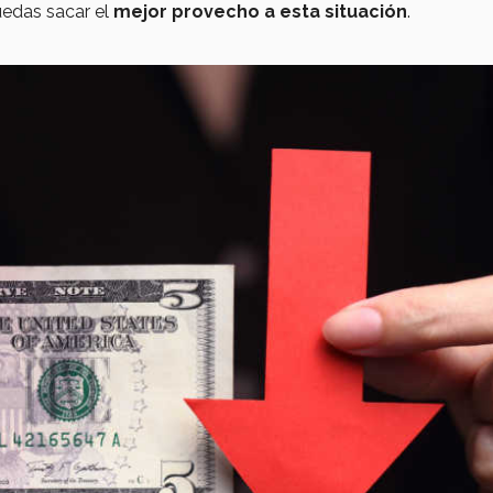
edas sacar el
mejor provecho a esta situación
.