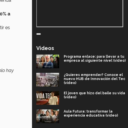
mienda
0% a
ir es
Videos
Programa enlace: para llevar a tu
empresa al siguiente nivel (video)
olo hay
¿Quieres emprender? Conoce el
nuevo HUB de Innovación del Tec
(video)
El joven que hizo del baile su vida
(video)
Aula Futura: transformar la
experiencia educativa (video)