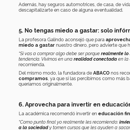
Además, hay seguros automotrices, de casa, de vida, d
descapitalizarte en caso de alguna eventualidad.
5. No tengas miedo a gastar: solo infó
La profesora Galindo aconsejó que para
aprovecha
miedo a gastar
nuestro dinero, pero advierte que
“Si vas a comprar algo debe ser porque
realmente lo 
tendenci
a. Vivimos en una
realidad conectada
en la 
recomienda.
Del mismo modo, la fundadora de
ABACO
nos rec
compramos
, ya que si las percibimos como más
queríamos originalmente.
6. Aprovecha para invertir en educació
La académica recomendó invertir en
educación fin
“Como punto final yo realmente les recomiendo:
invi
a la sociedad
y tomen cursos que les ayuden a sacar 