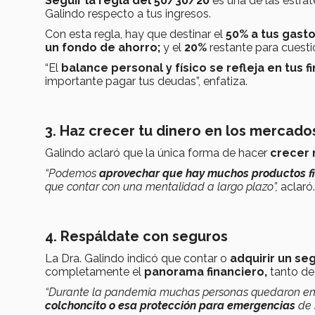
Seguir la regla del 50/30/20
es una de las estra
Galindo respecto a tus ingresos.
Con esta regla, hay que destinar el
50% a tus gasto
un fondo de ahorro;
y el
20%
restante para cuest
“El
balance personal y físico se refleja en tus 
importante pagar tus deudas”, enfatiza.
3. Haz crecer tu dinero en los mercado
Galindo aclaró que la única forma de hacer
crecer 
“Podemos
aprovechar que hay muchos productos fi
que contar con una mentalidad a largo plazo”,
aclaró.
4. Respáldate con seguros
La Dra. Galindo indicó que contar o
adquirir un se
completamente el
panorama financiero,
tanto de
“Durante la pandemia muchas personas quedaron en c
colchoncito o esa protección para emergencias
de 