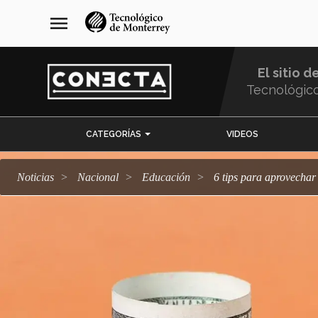
Pasar
navegación
menu
al
principal
contenido
principal
El sitio d
Tecnológic
Menu
CATEGORÍAS
VIDEOS
Comunidad
Noticias
Nacional
Educación
6 tips para aprovechar