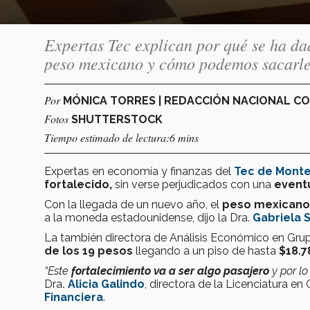
Expertas Tec explican por qué se ha da
peso mexicano y cómo podemos sacarle
Por
MÓNICA TORRES | REDACCIÓN NACIONAL C
Fotos
SHUTTERSTOCK
Tiempo estimado de lectura:6 mins
Expertas en economía y finanzas
del
Tec de Monte
fortalecido,
sin verse perjudicados con una
eventu
Con la llegada de un nuevo año, el
peso mexicano
a la moneda estadounidense, dijo la Dra.
Gabriela S
La también directora de Análisis Económico en Grup
de los 19 pesos
llegando a un piso de hasta
$18.7
“Este
fortalecimiento va a ser algo pasajero
y por l
Dra
.
Alicia Galindo
, directora de la Licenciatura e
Financiera
.