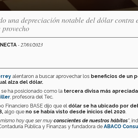
do una depreciación notable del dólar contra 
 provecho
- 27/01/2023
ONECTA
rrey
alentaron a buscar
aprovechar los
beneficios de un 
al alza del dólar.
se ha posicionado como la
tercera divisa más apreciad
iller
, profesora del Tec.
o Financiero BASE dijo que el
dólar se ha ubicado por de
8,
algo que
no se había visto desde inicios del 2020
.
o mismo hay que ser muy
conscientes de nuestros hábitos
”
, in
n Contaduría Pública y Finanzas y fundadora de
ABACO Consul