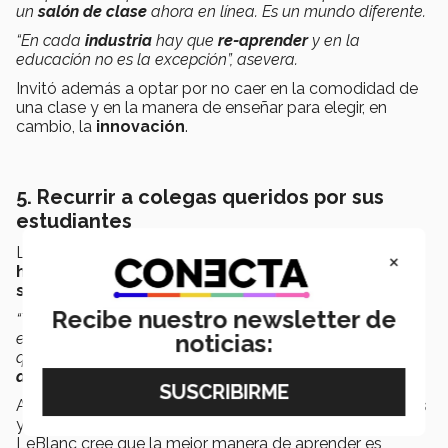
un
salón de clase
ahora en línea. Es un mundo diferente.
“En cada
industria
hay que
re-aprender
y en la
educación no es la excepción”, asevera.
Invitó además a optar por no caer en la comodidad de
una clase y en la manera de enseñar para elegir, en
cambio, la
innovación
.
5. Recurrir a colegas queridos por sus
estudiantes
LeBlanc aconseja acercarse a
colegas
que ya están
×
haciendo cuestiones interesantes en las
aulas y
sus alumnos los aprecian
.
Recibe nuestro newsletter de
“Toma el
tiempo
para
conocer a tus colegas
y lo que
noticias:
están
haciendo
; observarlos, sentarse en su clase a ver
qué es lo que hacen, es una de las
mejores maneras de
aprender
”
, menciona.
A pesar de que algunas
universidades
tienen
centros
y
procesos de aprendizaje
para los profesores,
LeBlanc cree que la mejor manera de aprender es