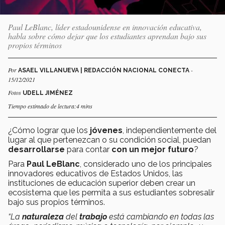
Paul LeBlanc, líder estadounidense en innovación educativa,
habla sobre cómo dejar que los estudiantes aprendan bajo sus
propios términos
Por
-
ASAEL VILLANUEVA | REDACCIÓN NACIONAL CONECTA
15/12/2021
Fotos
UDELL JIMÉNEZ
Tiempo estimado de lectura:4 mins
¿Cómo lograr que los
jóvenes
, independientemente del
lugar al que pertenezcan o su condición social, puedan
desarrollarse
para contar
con un mejor futuro
?
Para
Paul LeBlanc
, considerado uno de los principales
innovadores educativos de Estados Unidos,
las
instituciones de educación superior deben crear un
ecosistema que les permita a sus estudiantes sobresalir
bajo sus propios términos.
“La
naturaleza
del
trabajo
está cambiando en todas las