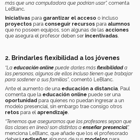
más que una computadora que podrían usar”,
comenta
LeBlanc.
Iniciativas
para
garantizar el acceso
o incluso
proyectos
para
conseguir recursos
para
alumnos
que no poseen equipos, son algunas de las
acciones
que asegura el profesor deben ser
incentivadas
.
2. Brindarles flexibilidad a los jóvenes
“La
educación online
puede darles más
flexibilidad
a
las personas, algunos de ellos incluso tienen que trabajar
para sostener a sus familias”
, comentó LeBlanc.
Ante el aumento de una
educación a distancia
, Paul
comenta que la
educación online
puede ser una
oportunidad
para quienes no puedan ingresar a un
modelo presencial, sin embargo trae consigo otros
retos
para el
aprendizaje
.
“Tenemos que asegurarnos que los profesores sepan que
(las clases en línea) son distintas a
enseñar presencial
”,
menciona LeBlanc, que añade que los el profesorado
deberá
rediseñar
algunos de sus
modelos
para