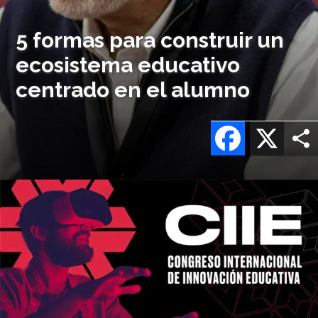
5 formas para construir un
ecosistema educativo
centrado en el alumno
Facebook
X
Imagen
o
logo