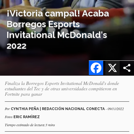
¡Victoria campal! Acaba
Borregos Esports
Invitational McDonald's
2022
Facebook
X
Finaliza la Borregos Esports Invitational McDonald's donde
estudiantes del Tec y de otras universidades compitieron en
Fortnite para ganar
Por
- 09/11/2022
CYNTHIA PEÑA | REDACCIÓN NACIONAL CONECTA
Fotos
ERIC RAMÍREZ
Tiempo estimado de lectura:3 mins