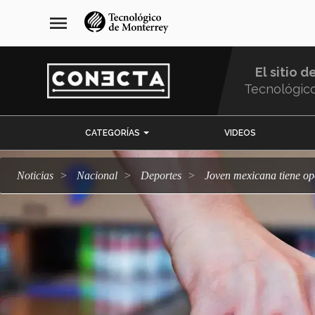
Pasar
navegación
menu
al
principal
contenido
principal
El sitio d
Tecnológic
Menu
CATEGORÍAS
VIDEOS
Comunidad
Noticias
Nacional
deportes
Joven mexicana tiene op