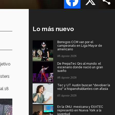
Lo más nuevo
Borregos CCM van por el
campeonato en Liga Mayor de
americano
06 Agosto 2026
jetivo
De PrepaTec Qro al mundo: el
escenario donde nació un gran
sueño
asters
06 Agosto 2026
Tec y UT Austin buscan "devolver la
al 18
voz" a hispanohablantes con afasia
05 Agosto 2026
En la ONU: mexicana y EXATEC
representó en Nueva York a la
juventud