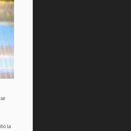
 se
itó la