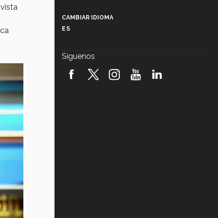
Más que un festival cultural: así es
vista
la magia de VIBRART 2026 (video)
CAMBIAR IDIOMA
ES
ica
Javier Guzmán: investigación con
impacto social (video)
Síguenos
¡México, en el top del mundial de
robótica FIRST 2026! (video)
Vida Tec: Pasión, disciplina y
básquetbol, con Gael Adame
(video)
¿Cómo es el Modelo Educativo
Tec? (video)
Vida Tec: Feminismo e Inteligencia
Artificial, Paola Ricaurte (video)