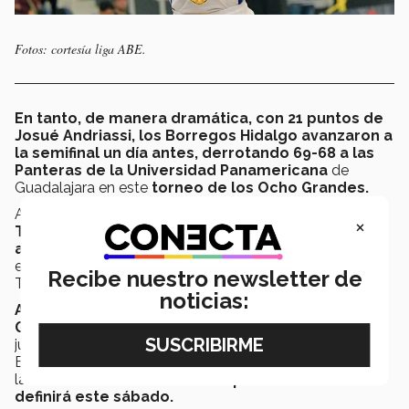
Fotos: cortesía liga ABE.
En tanto, de manera dramática, con 21 puntos de
Josué Andriassi, los Borregos Hidalgo avanzaron a
la semifinal un día antes,
derrotando 69-68 a las
Panteras de la Universidad Panamericana
de
Guadalajara en este
torneo de los Ocho Grandes.
A su vez, los
Borregos del
×
Tec Guadalajara
vencieron también de forma
agónica por 60-57 al campus Monterrey,
en el
evento que se realiza en el CETYS Universidad de
Recibe nuestro newsletter de
Tijuana.
noticias:
Ahora tanto los de Hidalgo como los de
Guadalajara se medirán en las semifinales
este
jueves. La otra semifinal será entre CEU (Centro de
Estudios Universitarios) contra UDLAP (Universidad de
las Américas de Puebla).
El campeón varonil se
definirá este sábado.