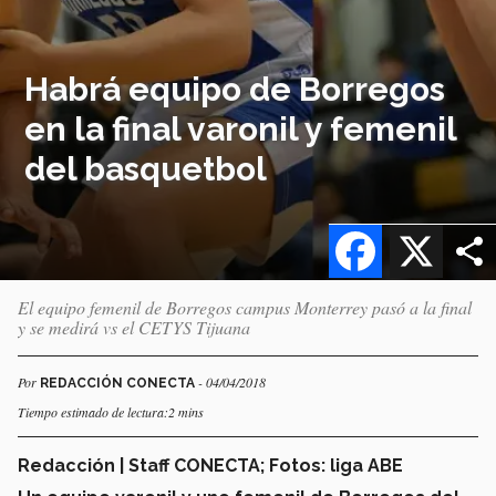
Habrá equipo de Borregos
en la final varonil y femenil
del basquetbol
Facebook
X
El equipo femenil de Borregos campus Monterrey pasó a la final
y se medirá vs el CETYS Tijuana
Por
- 04/04/2018
REDACCIÓN CONECTA
Tiempo estimado de lectura:2 mins
Redacción | Staff CONECTA; Fotos: liga ABE