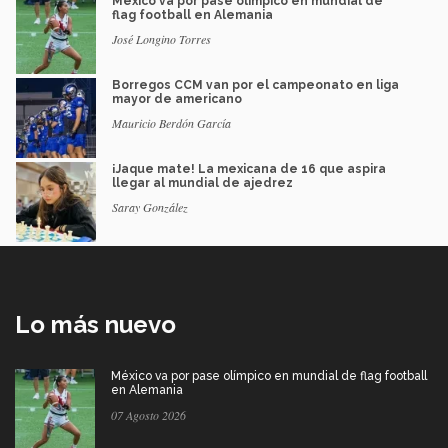
México va por pase olímpico en mundial de
flag football en Alemania
José Longino Torres
Borregos CCM van por el campeonato en liga
mayor de americano
Mauricio Berdón García
¡Jaque mate! La mexicana de 16 que aspira
llegar al mundial de ajedrez
Saray González
Lo más nuevo
México va por pase olímpico en mundial de flag football
en Alemania
07 Agosto 2026