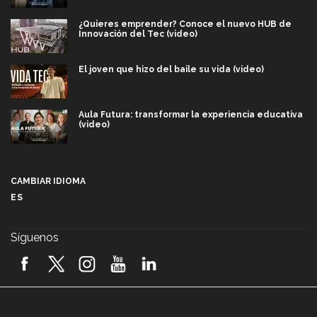
¿Quieres emprender? Conoce el nuevo HUB de
Innovación del Tec (video)
El joven que hizo del baile su vida (video)
Aula Futura: transformar la experiencia educativa
(video)
Más que un festival cultural: así es la magia de
VIBRART 2026 (video)
CAMBIAR IDIOMA
ES
Javier Guzmán: investigación con impacto social
(video)
Síguenos
¡México, en el top del mundial de robótica FIRST
2026! (video)
Vida Tec: Pasión, disciplina y básquetbol, con Gael
Adame (video)