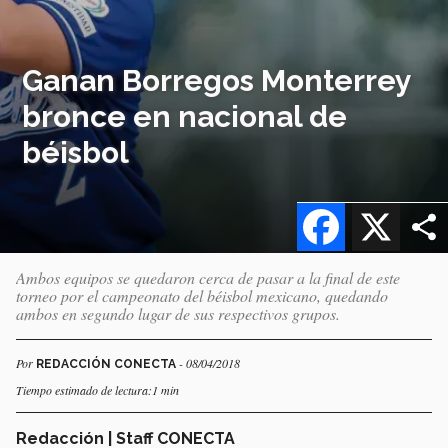
Ganan Borregos Monterrey
bronce en nacional de
béisbol
Facebook
X
Ambos equipos se quedaron cerca de pasar a la final de este
torneo por el campeonato del béisbol mexicano, quedando
ambos en segundo lugar de sus respectivos grupos.
Por
- 08/04/2018
REDACCIÓN CONECTA
Tiempo estimado de lectura:1 min
Redacción | Staff CONECTA