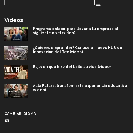
Videos
Programa enlace: para llevar a tu empresa al
siguiente nivel (video)
¿Quieres emprender? Conoce el nuevo HUB de
Innovación del Tec (video)
El joven que hizo del baile su vida (video)
Aula Futura: transformar la experiencia educativa
(video)
Más que un festival cultural: así es la magia de
VIBRART 2026 (video)
CAMBIAR IDIOMA
ES
Javier Guzmán: investigación con impacto social
(video)