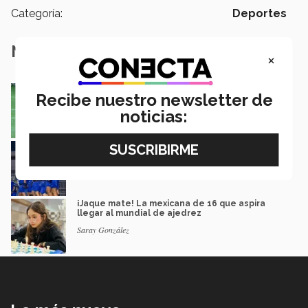
Categoría:
Deportes
Notas Relacionadas
×
México va por pase olímpico en mundial de
Recibe nuestro newsletter de
flag football en Alemania
noticias:
José Longino Torres
Borregos CCM van por el campeonato en liga
mayor de americano
Mauricio Berdón García
¡Jaque mate! La mexicana de 16 que aspira
llegar al mundial de ajedrez
Saray González