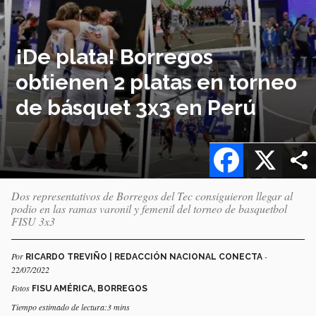
¡De plata! Borregos
obtienen 2 platas en torneo
de básquet 3x3 en Perú
Facebook
X
Dos representativos de Borregos del Tec consiguieron llegar al
podio en las ramas varonil y femenil del torneo de basquetbol
FISU 3x3
Por
-
RICARDO TREVIÑO | REDACCIÓN NACIONAL CONECTA
22/07/2022
Fotos
FISU AMÉRICA, BORREGOS
Tiempo estimado de lectura:3 mins