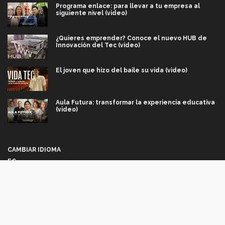
Programa enlace: para llevar a tu empresa al
siguiente nivel (video)
¿Quieres emprender? Conoce el nuevo HUB de
Innovación del Tec (video)
El joven que hizo del baile su vida (video)
Aula Futura: transformar la experiencia educativa
(video)
Más que un festival cultural: así es la magia de
VIBRART 2026 (video)
CAMBIAR IDIOMA
ES
Javier Guzmán: investigación con impacto social
(video)
Síguenos
¡México, en el top del mundial de robótica FIRST
2026! (video)