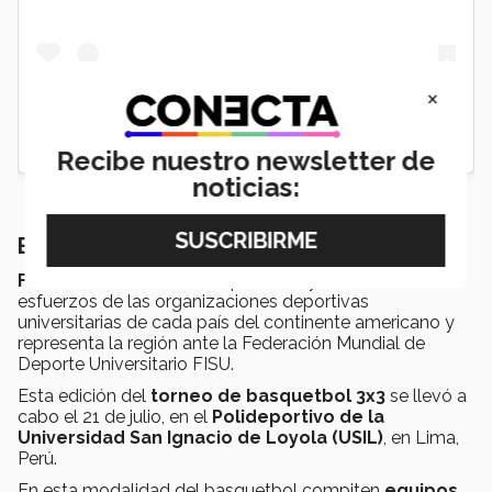
×
Recibe nuestro newsletter de
noticias:
El torneo FISU América 3x3 Lima 2022
FISU América
es el ente que reúne y coordina los
esfuerzos de las organizaciones deportivas
universitarias de cada país del continente americano y
representa la región ante la Federación Mundial de
Deporte Universitario FISU.
Esta edición del
torneo de basquetbol 3x3
se llevó a
cabo el 21 de julio, en el
Polideportivo de la
Universidad San Ignacio de Loyola (USIL)
, en Lima,
Perú.
En esta modalidad del basquetbol compiten
equipos