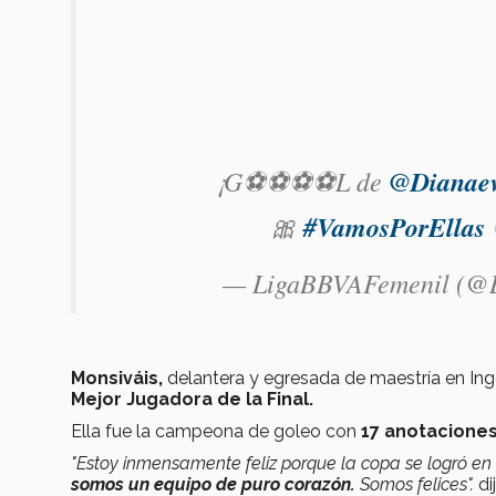
¡G⚽⚽⚽⚽L de
@Dianae
🎀
#VamosPorEllas
— LigaBBVAFemenil (@
Monsiváis,
delantera y egresada de maestría en Inge
Mejor Jugadora de la Final.
Ella fue la campeona de goleo con
17 anotacione
"Estoy inmensamente feliz porque la copa se logró en
somos un equipo de puro corazón.
Somos felices".
di