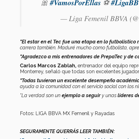
🎀
#VamosPorEllas
⚽
#LigaB
— Liga Femenil BBVA (
"El estar en el Tec fue una etapa en lo futbolístic
carrera también. Maduré mucho como futbolista, apr
"Agradezco a mis entrenadores de PrepaTec y de car
Carlos Marcos Zablah,
entrenador del equipo repr
Monterrey, señaló que todas son excelentes jugador
"Todas tuvieron un excelente desempeño académic
ayuda a la comunidad con el servicio social con los 
"La verdad son un
ejemplo a seguir
y unas
líderes 
Fotos: LIGA BBVA MX Femenil y Rayadas
SEGURAMENTE QUERRÁS LEER TAMBIÉN: