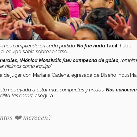
fuimos cumpliendo en cada partido.
No fue nada
fácil:
hubo
el equipo sabía sobreponerse.
nerales,
(Mónica Monsiváis fue) campeona de goleo
, rompi
ue hicimos como equipo".
a de jugar con Mariana Cadena, egresada de Diseño Industrial
Esto nos ayuda a estar más compactas y unidas.
Nos conocem
ilita las cosas",
asegura
.
ntos ❤️ merecen?