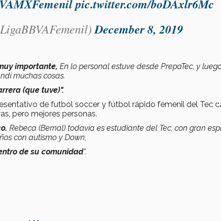
BVAMXFemenil
pic.twitter.com/boDAxlr6Mc
@LigaBBVAFemenil)
December 8, 2019
o muy importante,
En lo personal estuve desde PrepaTec, y lueg
endí muchas cosas.
rera (que tuve)".
esentativo de futbol soccer y fútbol rápido femenil del Tec
as, pero mejores personas.
o.
Rebeca (Bernal) todavía es estudiante del Tec, con gran espí
niños con autismo y Down,
dentro de su comunidad
".