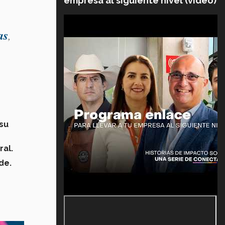
empresa al siguiente nivel (video)
as
,
su
ral.
de.