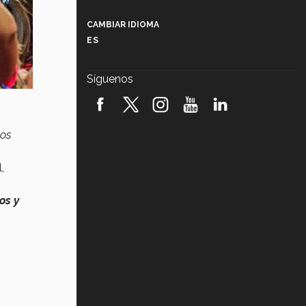
Más que un festival cultural: así es
la magia de VIBRART 2026 (video)
CAMBIAR IDIOMA
ES
Javier Guzmán: investigación con
impacto social (video)
Síguenos
¡México, en el top del mundial de
robótica FIRST 2026! (video)
mos
Vida Tec: Pasión, disciplina y
básquetbol, con Gael Adame
(video)
,
¿Cómo es el Modelo Educativo
Tec? (video)
os y
Vida Tec: Feminismo e Inteligencia
Artificial, Paola Ricaurte (video)