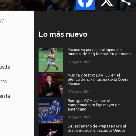
a;
Lo más nuevo
México va por pase olímpico en
mundial de flag football en Alemania
07 Agosto 2026
uelta
Música y teatro: EXATEC en el
elenco de El Fantasma de la Ópera
nte
México
07 Agosto 2026
en la
Borregos CCM van por el
campeonato en liga mayor de
americano
06 Agosto 2026
Del escenario de PrepaTec Qro al
teatro musical en Estados Unidos