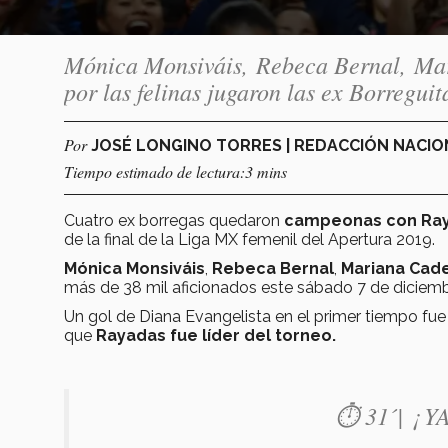
Mónica Monsiváis, Rebeca Bernal, Mar
por las felinas jugaron las ex Borregui
Por
JOSÉ LONGINO TORRES | REDACCIÓN NACI
Tiempo estimado de lectura:3 mins
Cuatro ex borregas quedaron
campeonas con Ra
de la final de la Liga MX femenil del Apertura 2019.
Mónica Monsiváis
,
Rebeca Bernal
,
Mariana Cade
más de 38 mil aficionados este sábado 7 de diciemb
Un gol de Diana Evangelista en el primer tiempo fue
que
Rayadas fue líder del torneo.
⏱ 31´| ¡ 