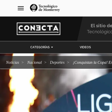
Pasar
navegación
menu
al
principal
contenido
principal
El sitio d
Tecnológic
Menu
CATEGORÍAS
VIDEOS
Comunidad
Noticias
Nacional
deportes
¡Conquistan la Copa! 