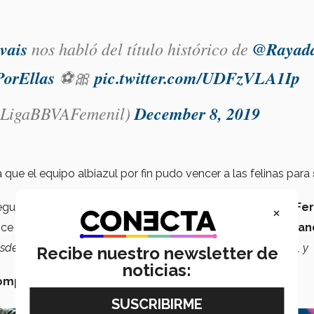
vais
nos habló del título histórico de
@Rayad
orEllas
⚽🎀
pic.twitter.com/UDFzVLA1Ip
@LigaBBVAFemenil)
December 8, 2019
a que el equipo albiazul por fin pudo vencer a las felinas para
eguitas
Liliana Mercado
, capitana del equipo, y
Cristina Fer
×
ice que les queda una sensación de
satisfacción muy gran
desde el inicio de temporada. Teníamos
el objetivo muy claro
, y
Recibe nuestro newsletter de
noticias:
 compromiso
de cada una de las jugadoras albiazules,