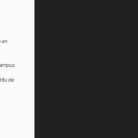
o en
 campus
ritu de