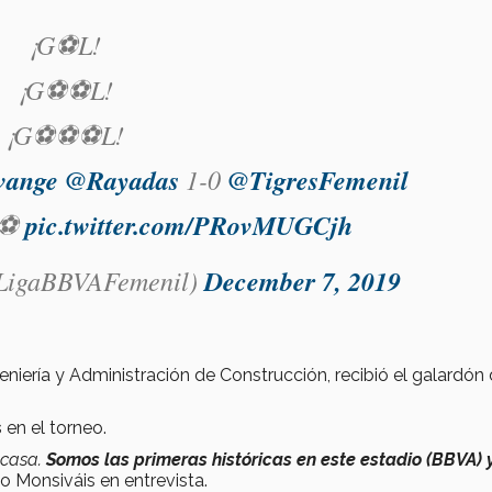
¡G⚽L!
¡G⚽⚽L!
¡G⚽⚽⚽L!
vange
@Rayadas
1-0
@TigresFemenil
⚽
pic.twitter.com/PRovMUGCjh
LigaBBVAFemenil)
December 7, 2019
niería y Administración de Construcción, recibió el galardón
s
en el torneo.
 casa.
Somos las primeras históricas en este estadio (BBVA) 
jo Monsiváis en entrevista.