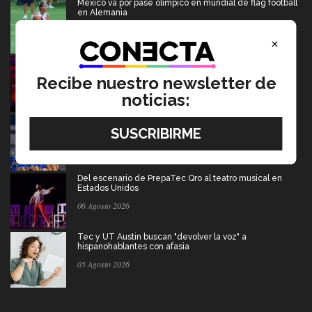
México va por pase olímpico en mundial de flag football
en Alemania
07 Agosto 2026
×
Música y teatro: EXATEC en el elenco de El Fantasma
de la Ópera México
Recibe nuestro newsletter de
07 Agosto 2026
noticias:
Borregos CCM van por el campeonato en liga mayor de
americano
06 Agosto 2026
Del escenario de PrepaTec Qro al teatro musical en
Estados Unidos
06 Agosto 2026
Tec y UT Austin buscan "devolver la voz" a
hispanohablantes con afasia
05 Agosto 2026