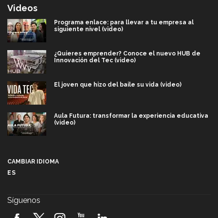
Videos
Programa enlace: para llevar a tu empresa al
siguiente nivel (video)
¿Quieres emprender? Conoce el nuevo HUB de
Innovación del Tec (video)
El joven que hizo del baile su vida (video)
Aula Futura: transformar la experiencia educativa
(video)
Más que un festival cultural: así es la magia de
VIBRART 2026 (video)
CAMBIAR IDIOMA
ES
Javier Guzmán: investigación con impacto social
(video)
Síguenos
¡México, en el top del mundial de robótica FIRST
2026! (video)