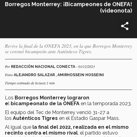
Borregos Monterrey: ¡Bicampeones de ONEFA!
(videonota)
Revive la final de la ONEFA 2023, en la que Borregos Monterrey
se coronó bicampeón ante Auténticos Tigres.
Por
- 01/12/2023
REDACCIÓN NACIONAL CONECTA
Fotos
ALEJANDRO SALAZAR , AMIRHOSSEIN HOSSEINI
Tiempo estimado de lectura:1 min
Los
Borregos Monterrey lograron
e
l
bicampeonato de la ONEFA
en la temporada 2023.
El equipo del Tec de Monterrey venció 31-27 a
los
Auténticos Tigres
en el Estadio Gaspar Mass.
Al igual que
la final del 2022, realizada en el mismo
recinto contra el mismo rival
, el partido estuvo