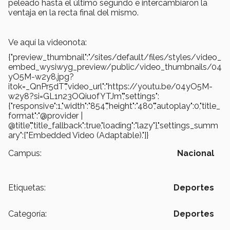
peleado hasta el último segundo e intercambiaron la
ventaja en la recta final del mismo.
Ve aquí la videonota:
{"preview_thumbnail":"/sites/default/files/styles/video_
embed_wysiwyg_preview/public/video_thumbnails/04
yO5M-w2y8.jpg?
itok=_QnPr5dT","video_url":"https://youtu.be/04yO5M-
w2y8?si=GL1n23OQiuofYTJm","settings":
{"responsive":1,"width":"854","height":"480","autoplay":0,"title_
format":"@provider |
@title","title_fallback":true,"loading":"lazy"},"settings_summ
ary":["Embedded Video (Adaptable)."]}
Campus:
Nacional
Etiquetas:
Deportes
Categoría:
Deportes