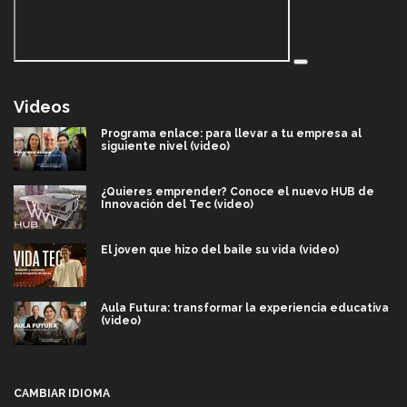
Videos
Programa enlace: para llevar a tu empresa al
siguiente nivel (video)
¿Quieres emprender? Conoce el nuevo HUB de
Innovación del Tec (video)
El joven que hizo del baile su vida (video)
Aula Futura: transformar la experiencia educativa
(video)
Más que un festival cultural: así es la magia de
VIBRART 2026 (video)
CAMBIAR IDIOMA