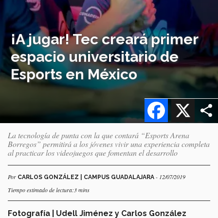
¡A jugar! Tec creará primer
espacio universitario de
Esports en México
Facebook
X
La tecnología de punta con la que contará “Esports Arena
Borregos” permitirá a los jóvenes vivir una experiencia completa
al practicar los videojuegos que fomentan el desarrollo
Por
- 12/07/2019
CARLOS GONZÁLEZ | CAMPUS GUADALAJARA
Tiempo estimado de lectura:3 mins
Fotografía | Udell Jiménez y Carlos González