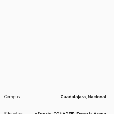
Campus:
Guadalajara,
Nacional
Etiquetas:
eSports,
CONADEIP,
Esports Arena