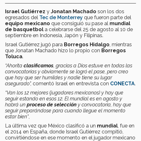
Israel Gutiérrez
y
Jonatan Machado
son los dos
egresados del
Tec de Monterrey
que fueron parte del
equipo mexicano
que consiguió su pase al
mundial
de basquetbol
a celebrarse del 25 de agosto al 10 de
septiembre en Indonesia, Japón y Filipinas.
Israel Gutiérrez jugó para
Borregos Hidalgo
, mientras
que Jonatan Machado hizo lo propio con
Borregos
Toluca
.
“Ahorita
clasificamos
, gracias a Dios estuve en todas las
convocatorias y obviamente se logró el pase, pero creo
que hay que ser humildes y nadie tiene su lugar
asegurado",
comentó Israel en entrevista con
CONECTA
.
“Van los 12 mejores (jugadores mexicanos) y hay que
seguir estando en esos 12. El mundial es en agosto y
habrá un
proceso de selección
y convocatoria, hay que
seguir preparándose para cuando llegue el momento
estar bien”
,
La última vez que México clasificó a un
mundial
, fue en
el 2014 en España, donde Israel Gutiérrez compitió,
convirtiéndose en ese momento en el jugador mexicano