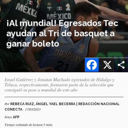
¡Al mundial! Egresados Tec
ayudan al Tri de basquet a
ganar boleto
Facebook
X
Israel Gutiérrez y Jonatan Machado egresados de Hidalgo y
Toluca, respectivamente, formaron parte de la selección que
consiguió su pase a mundial de este año
Por
REBECA RUIZ, ÁNGEL YAEL BECERRA | REDACCIÓN NACIONAL
- 17/03/2023
CONECTA
Fotos
AFP
Tiempo estimado de lectura:5 mins