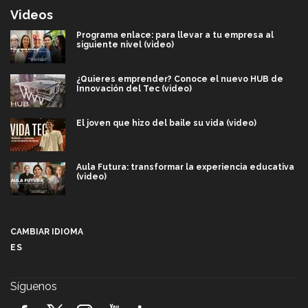
Videos
Programa enlace: para llevar a tu empresa al
siguiente nivel (video)
¿Quieres emprender? Conoce el nuevo HUB de
Innovación del Tec (video)
El joven que hizo del baile su vida (video)
Aula Futura: transformar la experiencia educativa
(video)
Más que un festival cultural: así es la magia de
VIBRART 2026 (video)
CAMBIAR IDIOMA
ES
Javier Guzmán: investigación con impacto social
(video)
Síguenos
¡México, en el top del mundial de robótica FIRST