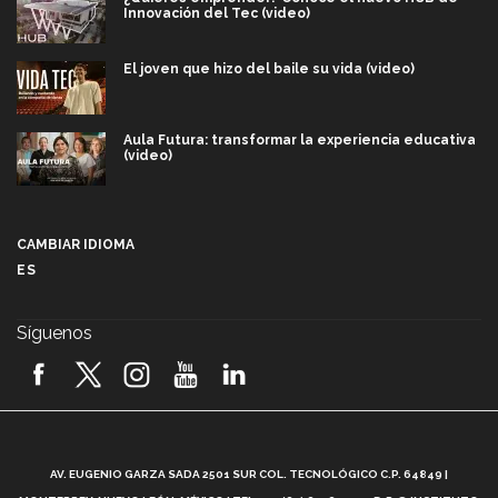
Innovación del Tec (video)
El joven que hizo del baile su vida (video)
Aula Futura: transformar la experiencia educativa
(video)
Más que un festival cultural: así es la magia de
VIBRART 2026 (video)
CAMBIAR IDIOMA
ES
Javier Guzmán: investigación con impacto social
(video)
Síguenos
¡México, en el top del mundial de robótica FIRST
2026! (video)
Vida Tec: Pasión, disciplina y básquetbol, con Gael
Adame (video)
A
AV. EUGENIO GARZA SADA 2501 SUR COL. TECNOLÓGICO C.P. 64849 |
L
¿Cómo es el Modelo Educativo Tec? (video)