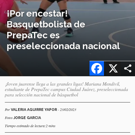
¡Por encestar!
Basquetbolista de
PrepaTec es
preseleccionada nacional
Facebook
X
¡Joven juarense llega a las grandes ligas! Mariana Mendivil,
estudiante de PrepaTec campus Ciudad Juárez, preseleccionada
para selección nacional de básquetbol
Por
- 23/02/2023
VALERIA AGUIRRE YAPOR
Fotos
JORGE GARCIA
Tiempo estimado de lectura:2 mins