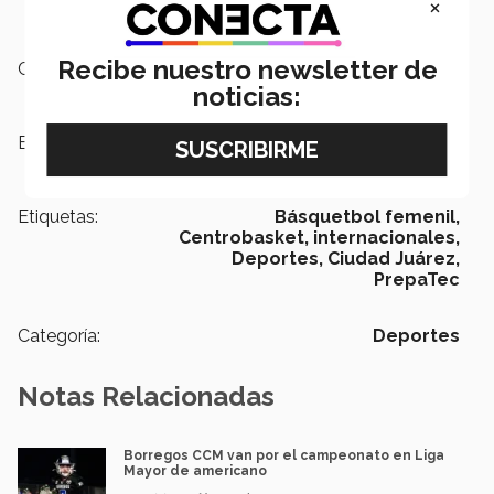
×
Recibe nuestro newsletter de
Campus:
Ciudad Juárez
noticias:
Escuelas:
PrepaTec
Etiquetas:
Básquetbol femenil,
Centrobasket,
internacionales,
Deportes,
Ciudad Juárez,
PrepaTec
Categoría:
Deportes
Notas Relacionadas
Borregos CCM van por el campeonato en Liga
Mayor de americano