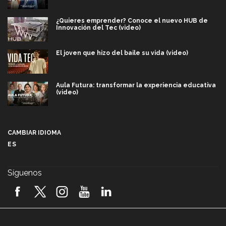
¿Quieres emprender? Conoce el nuevo HUB de
Innovación del Tec (video)
El joven que hizo del baile su vida (video)
Aula Futura: transformar la experiencia educativa
(video)
Más que un festival cultural: así es la magia de
VIBRART 2026 (video)
CAMBIAR IDIOMA
ES
Javier Guzmán: investigación con impacto social
(video)
Síguenos
¡México, en el top del mundial de robótica FIRST
2026! (video)
Vida Tec: Pasión, disciplina y básquetbol, con Gael
Adame (video)