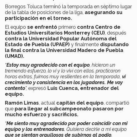
Borregos Toluca terminó la temporada en séptimo lugar
de la tabla de posiciones de la liga,
asegurando su
participación en el torneo.
El equipo
se enfrentó
primero
contra Centro de
Estudios Universitarios Monterrey (CEU)
, después
contra la
Universidad Popular Autónoma del
Estado de Puebla (UPAEP)
y finalmente
disputando
la final contra la Universidad Madero de Puebla
(UMAD).
“
Estoy muy agradecido con el equipo
, hicieron un
tremendo esfuerzo, lo vi y lo viví con ellos, practicaron
horas extras, fuimos muy resilientes en la temporada,
vi
crecimiento y consistencia en los jugadores. Me voy
contento
”,
expresó
Luis Cuenca, entrenador del
equipo.
Ramón Limas
, actual
capitán del equipo
, compartió
que
para llegar al subcampeonato pasaron por
mucho esfuerzo y sacrificios.
“
Me siento muy agradecido por poder coincidir con mi
equipo y los entrenadores
. Quisiera decirle a mi equipo
que se sientan orgullosos de subirnos al podio
,