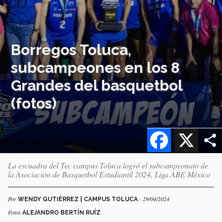
Borregos Toluca,
subcampeones en los 8
Grandes del basquetbol
(fotos)
Facebook
X
La escuadra del Tec campus Toluca logró el subcampeonato de
la Asociación de Basquetbol Estudiantil 2024, Liga ABE México
Por
- 29/04/2024
WENDY GUTIÉRREZ | CAMPUS TOLUCA
Fotos
ALEJANDRO BERTÍN RUÍZ