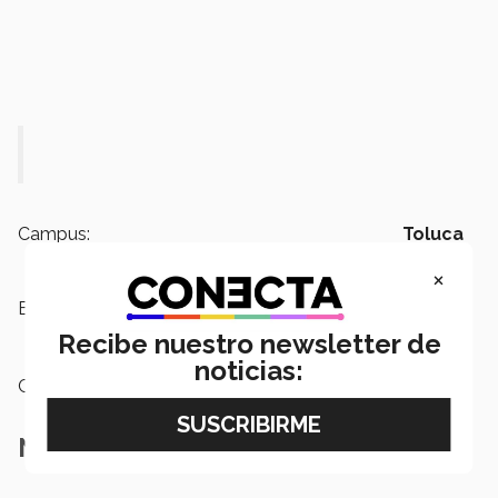
Campus:
Toluca
×
Etiquetas:
Liga de los 8 Grandes,
Básquetbol
,
Plata
Recibe nuestro newsletter de
noticias:
Categoría:
Deportes
Notas Relacionadas