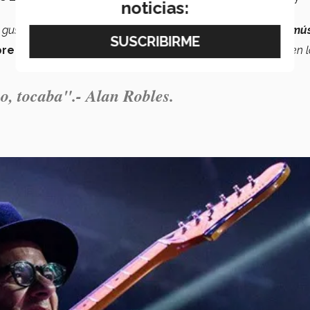
noticias:
s gustaba el
futbol americano;
a nosotros nos gustaba la mús
re era fácil,
dice
Jorge 'Flip' Tamez
: "
Hubo
momentos
en l
o, tocaba".- Alan Robles.