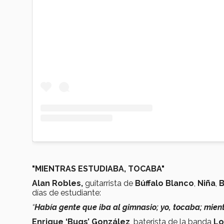
"MIENTRAS ESTUDIABA, TOCABA"
Alan Robles,
guitarrista de
Búffalo Blanco
,
Niña
,
B
días de estudiante:
“
Había gente que iba al gimnasio; yo, tocaba; mien
Enrique ‘Bugs’ González
, baterista de la banda
Lo