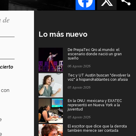
a de
Lo más nuevo
De PrepaTec Qro al mundo: el
escenario donde nació un gran
sueño
06 Agosto 2026
cierto
Tec y UT Austin buscan "devolver la
voz" a hispanohablantes con afasia
05 Agosto 2026
l
con
En la ONU: mexicana y EXATEC
representó en Nueva York a la
juventud
05 Agosto 2026
e
El escritor que dice que la derrota
también merece ser contada
e