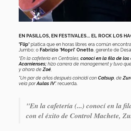
EN PASILLOS, EN FESTIVALES... EL ROCK LOS H
'Flip'
platica que en horas libres era común encont
Jumbo; o
Fabrizio ‘Mopri’ Onetto
, gerente de Desa
“En la cafetería en Centrales,
conocí en la fila de los
Acarnienses;
hizo carrera de management y tuvo que 
y ahora de
Zoé
,
"Un par de años después coincidí con
Catsup
, de
Zur
veía por
Aulas IV
”.
recuerda.
"En la cafetería (...) conocí en la fil
con el éxito de Control Machete, Z