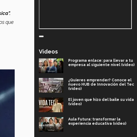
ica".
os que
Videos
Programa enlace: para llevar a tu
empresa al siguiente nivel (video)
¿Quieres emprender? Conoce el
nuevo HUB de Innovación del Tec
(video)
El joven que hizo del baile su vida
(video)
Aula Futura: transformar la
experiencia educativa (video)