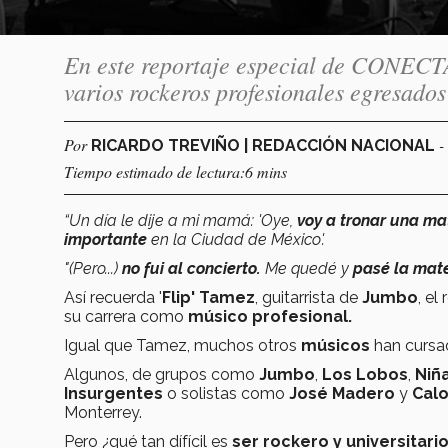
En este reportaje especial de CONECTA
varios rockeros profesionales egresados
Por
-
RICARDO TREVIÑO | REDACCIÓN NACIONAL
Tiempo estimado de lectura:6 mins
“Un día le dije a mi mamá: 'Oye,
voy a tronar una ma
importante
en la Ciudad de México'.
"(Pero...)
no fui al concierto.
Me quedé y
pasé la mate
Así recuerda '
Flip' Tamez
, guitarrista de
Jumbo
, el
su carrera como
músico profesional.
Igual que Tamez, muchos otros
músicos
han curs
Algunos, de grupos como
Jumbo
,
Los Lobos
,
Niñ
Insurgentes
o
solistas como
José Madero
y
Cal
Monterrey.
Pero ¿qué tan dífícil es
ser rockero y universitari