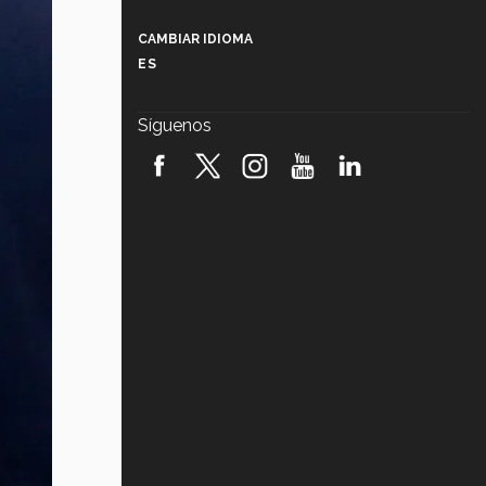
Más que un festival cultural: así es
la magia de VIBRART 2026 (video)
CAMBIAR IDIOMA
ES
Javier Guzmán: investigación con
impacto social (video)
Síguenos
¡México, en el top del mundial de
robótica FIRST 2026! (video)
Vida Tec: Pasión, disciplina y
básquetbol, con Gael Adame
(video)
¿Cómo es el Modelo Educativo
Tec? (video)
Vida Tec: Feminismo e Inteligencia
Artificial, Paola Ricaurte (video)