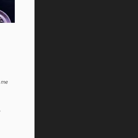
o
me
r