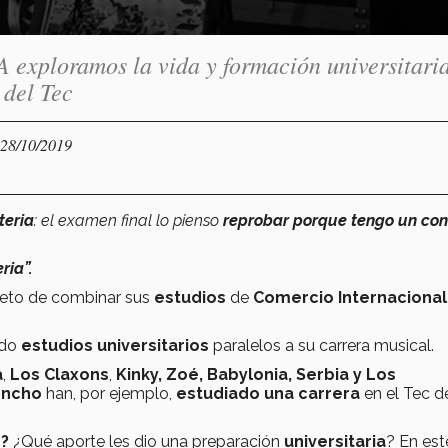
 exploramos la vida y formación universitari
 del Tec
 28/10/2019
teria
: el examen final lo pienso
reprobar porque tengo un con
ria”.
 reto de combinar sus
estudios
de
Comercio Internaciona
ado
estudios universitarios
paralelos a su carrera musical.
a
,
Los Claxons
,
Kinky,
Zoé, Babylonia, Serbia y Los
oncho
han, por ejemplo,
estudiado una carrera
en el Tec d
o?
¿Qué aporte les dio una preparación
universitaria
? En est