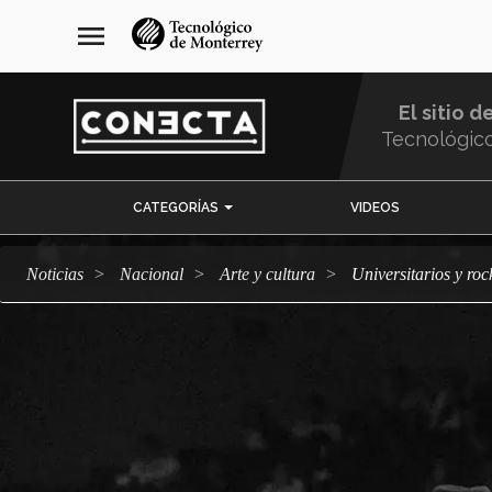
Pasar
navegación
menu
al
principal
contenido
principal
El sitio d
Tecnológic
Menu
CATEGORÍAS
VIDEOS
Comunidad
Noticias
Nacional
arte y cultura
Universitarios y ro