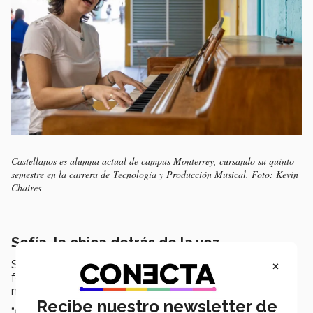
Castellanos es alumna actual de campus Monterrey, cursando su quinto
semestre en la carrera de Tecnología y Producción Musical. Foto: Kevin
Chaires
Sofía, la chica detrás de la voz
×
Sofía creció en
Nuevo León
con una familia “inusual”,
formada por
su padre, su madre y 9 hermanos
, 5
mayores y 4 menores.
Recibe nuestro newsletter de
“
Conozco varias familias numerosas y pocas familias así