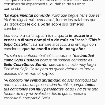
considerada experimental, dudaban de su éxito
comercial.
“
Lo experimental no vende
. Para que pegue tiene que ser
fácil de digerir, más comercial
”, fueron las palabras que
un productor le dio a
Sofía
sobre sus primeras
canciones.
Eso volvió a su "chispa", misma que la
impulsaría a
crear un álbum completo de música “rara”:
“This is
Sofía Casteba”
, su nombre artístico, una entrega con
canciones
que ha escrito desde los 15 años.
“
Yo sola me autonombré
”, rió la soprano,
“
me bauticé
como Sofía Casteba
porque mi nombre completo es
Sofia Castellanos Barrón
, pero se me hacía muy largo.
Pensé en Sofía Caste pero no quería dejar a un lado el
apellido de mi mamá
”, explicó.
“
Al principio
me sentía abrumada
, no solo por todas las
partes técnicas del proceso sino también porque
todas
las canciones son muy personales
, cada una tiene una
faceta de mí y mi evolución desde que empecé a
escribirlas
”, compartió Sofía.