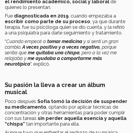
el rendimiento académico, social y laboral
de
quienes lo presentan.
Fue
diagnosticada en 2019
, cuando empezaba a
escribir como parte de su proceso
, ya que durante
terapia, fue su psicóloga quien se dio cuenta, y la refirió
a una psiquiatra para darle seguimiento y tratamiento.
“
Cuando empecé a
tomar medicina
y sí sentí un gran
cambio.
A veces positivo y a veces negativo,
porque
sentía que
me quitaba una chispa
, pero a la vez me
relajaba y
me ayudaba a comportarme más
neurotípica
”, explicó.
Su pasión la lleva a crear un álbum
musical
Poco después
Sofía tomó la decisión de suspender
su medicamento
, optando por aplicar técnicas de
concentración y otras herramientas para poder cumplir
con sus tareas
sin perder aquella esencia y aquella
“chispa”
tan importante para ella.
Aunque tuvo que enfrentar el rechazo de su música,