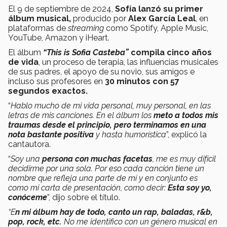
El 9 de septiembre de 2024,
Sofía lanzó su primer
álbum musical,
producido por
Alex García Leal
,
en
plataformas de
streaming
como Spotify, Apple Music,
YouTube, Amazon y iHeart.
El álbum
“This is Sofia Casteba”
compila cinco años
de vida
, un proceso de terapia, las influencias musicales
de sus padres, el apoyo de su novio, sus amigos e
incluso sus profesores en
30 minutos con 57
segundos exactos.
“
Hablo mucho de mi vida personal, muy personal, en las
letras de mis canciones. En el álbum los
meto a todos mis
traumas desde el principio, pero terminamos en una
nota bastante positiva
y hasta humorística
”, explicó la
cantautora.
“
Soy una
persona con muchas facetas
, me es muy difícil
decidirme por una sola. Por eso cada canción tiene un
nombre que refleja una parte de mí y en conjunto es
como mi carta de presentación, como decir:
Esta soy yo,
conóceme
”, dijo sobre el título.
“E
n mi álbum hay de todo, canto un rap, baladas, r&b,
pop, rock, etc.
No me identifico con un género musical en