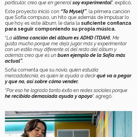
particular, creo que en general
soy experimental
”, explicó.
Este proyecto inició con
“To Myself”
, la primera canción
que Sofía compuso, un hito que además de impulsar lo
que hoy es este álbum, le daría la
suficiente confianza
para seguir componiendo su propia música.
“
La
última canción del álbum es ADHD (TDAH).
Me
gusta mucho porque me deja jugar más y experimentar
con un estilo muy diferente al del resto del álbum y
además creo que es un
buen ejemplo de la Sofía más
actual”
.
Sofía comenta que su
novio, quien estudia
mercadotecnia, es quien le ayuda a decir
qué va a pegar
y que no, así sobre cómo vender.
"P
or eso he logrado tanto éxito en redes sociales porque
he recibido demasiada ayuda y apoy
o
”, agregó.