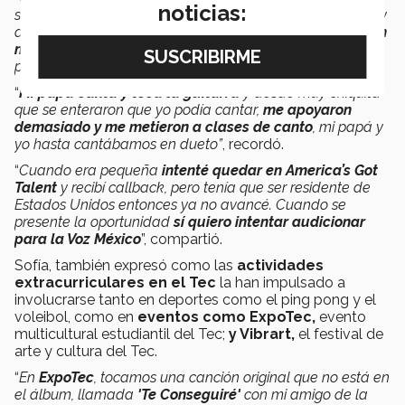
noticias:
son unidas y funcionales, en eso, siento que la mía es muy
diferente.
Todos somos muy unidos, hay mucho amor en
mi familia.
Amé mi infancia, soy muy cercana a mis
papás y a mis hermanos
”, cuenta la cantante.
“
Mi papá canta y toca la guitarra
y desde muy chiquita
que se enteraron que yo podía cantar,
me apoyaron
demasiado y me metieron a clases de canto
, mi papá y
yo hasta cantábamos en dueto”
, recordó.
“
Cuando era pequeña
i
ntenté
quedar en America’s Got
Talent
y recibí callback, pero tenía que ser residente de
Estados Unidos entonces ya no avancé. Cuando se
presente la oportunidad
sí quiero intentar audicionar
para la Voz México
”, compartió.
Sofía, también expresó como las
actividades
extracurriculares en el Tec
la han impulsado a
involucrarse tanto en deportes como el ping pong y el
voleibol, como en
eventos como ExpoTec,
evento
multicultural estudiantil del Tec;
y Vibrart,
el festival de
arte y cultura del Tec.
“
En
ExpoTec
, tocamos una canción original que no está en
el álbum, llamada
'Te Conseguiré'
con mi amigo de la