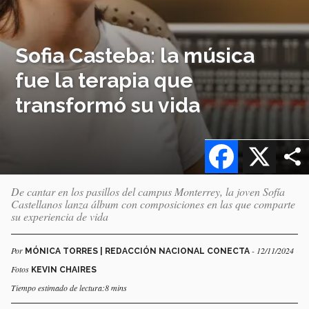
Sofia Casteba: la música
fue la terapia que
transformó su vida
Facebook
X
De cantar en los pasillos del campus Monterrey, la joven Sofía
Castellanos lanza álbum con composiciones en las que comparte
su experiencia de vida
Por
- 12/11/2024
MÓNICA TORRES | REDACCIÓN NACIONAL CONECTA
Fotos
KEVIN CHAIRES
Tiempo estimado de lectura:8 mins