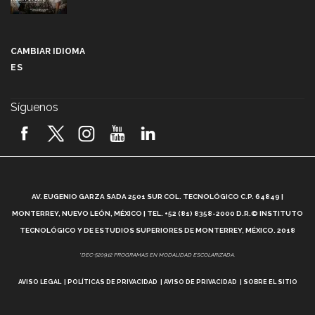
Más que un festival cultural: así es la magia de
VIBRART 2026 (video)
CAMBIAR IDIOMA
ES
Javier Guzmán: investigación con impacto social
(video)
Síguenos
¡México, en el top del mundial de robótica FIRST
2026! (video)
Vida Tec: Pasión, disciplina y básquetbol, con Gael
Adame (video)
A
AV. EUGENIO GARZA SADA 2501 SUR COL. TECNOLÓGICO C.P. 64849 |
L
¿Cómo es el Modelo Educativo Tec? (video)
MONTERREY, NUEVO LEÓN, MÉXICO | TEL. +52 (81) 8358-2000 D.R.© INSTITUTO
TECNOLÓGICO Y DE ESTUDIOS SUPERIORES DE MONTERREY, MÉXICO. 2018
Vida Tec: Feminismo e Inteligencia Artificial, Paola
*DEC-520912 PROGRAMAS EN MODALIDAD ESCOLARIZADA.
Ricaurte (video)
AVISO LEGAL
POLÍTICAS DE PRIVACIDAD
AVISO DE PRIVACIDAD
SOBRE EL SITIO