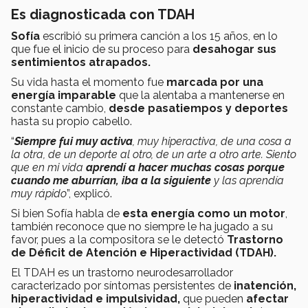
Es diagnosticada con TDAH
Sofía
escribió su primera canción a los 15 años, en lo
que fue el inicio de su proceso para
desahogar sus
sentimientos atrapados.
Su vida hasta el momento fue
marcada por una
energía imparable
que la alentaba a mantenerse en
constante cambio,
desde
pasatiempos y deportes
hasta su propio cabello.
“
Siempre fui muy activa
, muy hiperactiva, de una cosa a
la otra, de un deporte al otro, de un arte a otro arte. Siento
que en mi vida
aprendí a hacer muchas cosas porque
cuando me aburrían, iba a la siguiente
y las aprendía
muy rápido
”, explicó.
Si bien Sofía habla de
esta energía como un motor
,
también reconoce que no siempre le ha jugado a su
favor, pues a la compositora se le detectó
Trastorno
de Déficit de Atención e Hiperactividad (TDAH).
El
TDAH es un trastorno neurodesarrollador
caracterizado por síntomas persistentes de
inatención,
hiperactividad e impulsividad,
que pueden
afectar