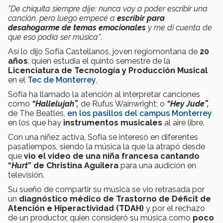
"De chiquita siempre dije: nunca voy a poder escribir una
canción, pero luego empecé a
escribir para
desahogarme de temas emocionales
y me di cuenta de
que eso podía ser música”
.
Así lo dijo Sofía Castellanos, joven regiomontana de
20
años
, quien estudia el quinto semestre de la
Licenciatura de Tecnología y Producción Musical
en el
Tec de Monterrey
,
Sofía ha llamado la atención al interpretar canciones
como
“Hallelujah”,
de Rufus Wainwright; o
“Hey Jude”,
de The Beatles,
en los pasillos del campus Monterrey
en los que hay
instrumentos musicales
al aire libre.
Con una niñez activa, Sofía se interesó en diferentes
pasatiempos, siendo la música la que la atrapó desde
que
vio el video de una niña francesa cantando
“
Hurt
” de Christina Aguilera
para una audición en
televisión.
Su sueño de compartir su música se vio retrasada por
un
diagnóstico médico de Trastorno de Déficit de
Atención e Hiperactividad (TDAH)
y por el rechazo
de un productor, quien consideró su música como
poco