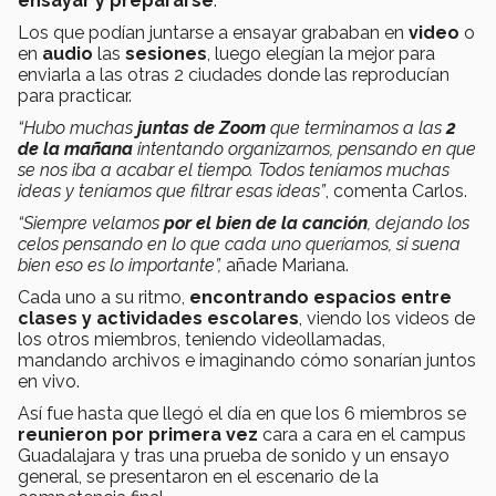
ensayar y prepararse
.
Los que podían juntarse a ensayar grababan en
video
o
en
audio
las
sesiones
, luego elegían la mejor para
enviarla a las otras 2 ciudades donde las reproducían
para practicar.
“Hubo muchas
juntas de Zoom
que terminamos a las
2
de la mañana
intentando organizarnos, pensando en que
se nos iba a acabar el tiempo. Todos teníamos muchas
ideas y teníamos que filtrar esas ideas”
, comenta Carlos.
“Siempre velamos
por el bien de la canción
, dejando los
celos pensando en lo que cada uno queríamos, si suena
bien eso es lo importante”,
añade Mariana.
Cada uno a su ritmo,
encontrando espacios entre
clases y actividades escolares
, viendo los videos de
los otros miembros, teniendo videollamadas,
mandando archivos e imaginando cómo sonarían juntos
en vivo.
Así fue hasta que llegó el día en que los 6 miembros se
reunieron por primera vez
cara a cara en el campus
Guadalajara y tras una prueba de sonido y un ensayo
general, se presentaron en el
escenario de la