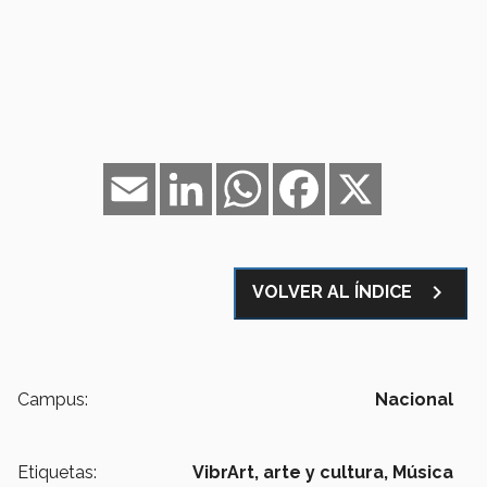
Email
LinkedIn
WhatsApp
Facebook
X
navigate_next
VOLVER AL ÍNDICE
Campus:
Nacional
Etiquetas:
VibrArt,
arte y cultura,
Música