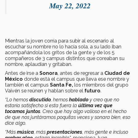
May 22, 2022
Mientras la joven corría para subir al escenario al
escuchar su nombre no lo hacía sola, a su lado iban
acompañándola los gritos de la gente y de los 5
compañeros de 3 campus distintos que coreaban su
nombre, aplaudían y gritaban.
Antes de irse a
Sonora
, antes de regresar a
Ciudad de
México
donde está el campus que lleva ese nombre y
también el campus
Santa Fe,
los miembros del grupo
Vaivén se reúnen y hablan sobre el
futuro
.
“Lo hemos
discutido
, hemos
hablado
y creo que no
estaría satisfecho si esta fuera la
última vez que
tocamos juntos
. Creo que hay algo valioso en el hecho
de que nos juntáramos poquitas veces y sonara bien, eso
dice algo.
“Más
música
, más
presentaciones
, más gente e incluso
grabar algo
, estaría increíble”
,
menciona Juan.