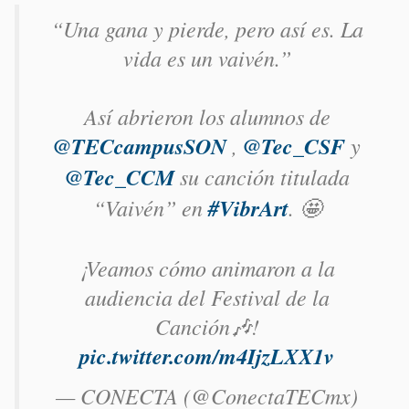
“Una gana y pierde, pero así es. La
vida es un vaivén.”
Así abrieron los alumnos de
@TECcampusSON
,
@Tec_CSF
y
@Tec_CCM
su canción titulada
“Vaivén” en
#VibrArt
. 🤩
¡Veamos cómo animaron a la
audiencia del Festival de la
Canción🎶!
pic.twitter.com/m4IjzLXX1v
— CONECTA (@ConectaTECmx)