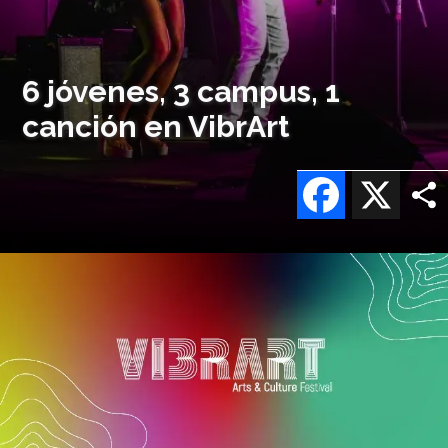
6 jóvenes, 3 campus, 1
canción en VibrArt
Facebook
X
Imagen
o
logo