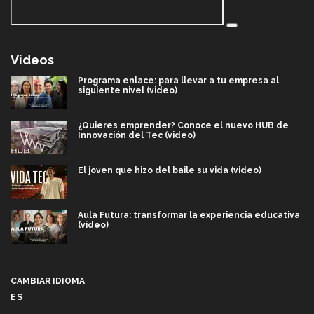
Videos
Programa enlace: para llevar a tu empresa al
siguiente nivel (video)
¿Quieres emprender? Conoce el nuevo HUB de
Innovación del Tec (video)
El joven que hizo del baile su vida (video)
Aula Futura: transformar la experiencia educativa
(video)
Más que un festival cultural: así es la magia de
VIBRART 2026 (video)
CAMBIAR IDIOMA
ES
Javier Guzmán: investigación con impacto social