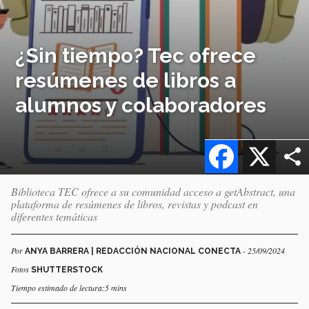
¿Sin tiempo? Tec ofrece
resúmenes de libros a
alumnos y colaboradores
Facebook
X
Biblioteca TEC ofrece a su comunidad acceso a getAbstract, una
plataforma de resúmenes de libros, revistas y podcast en
diferentes temáticas
Por
- 25/09/2024
ANYA BARRERA | REDACCIÓN NACIONAL CONECTA
Fotos
SHUTTERSTOCK
Tiempo estimado de lectura:5 mins