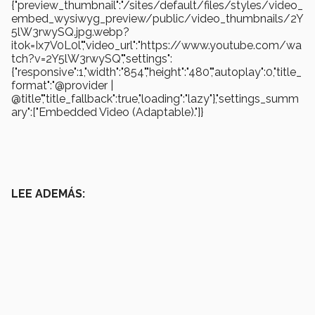
{"preview_thumbnail":"/sites/default/files/styles/video_
embed_wysiwyg_preview/public/video_thumbnails/2Y
5lW3rwySQ.jpg.webp?
itok=Ix7V0L0l","video_url":"https://www.youtube.com/wa
tch?v=2Y5lW3rwySQ","settings":
{"responsive":1,"width":"854","height":"480","autoplay":0,"title_
format":"@provider |
@title","title_fallback":true,"loading":"lazy"},"settings_summ
ary":["Embedded Video (Adaptable)."]}
LEE ADEMÁS: