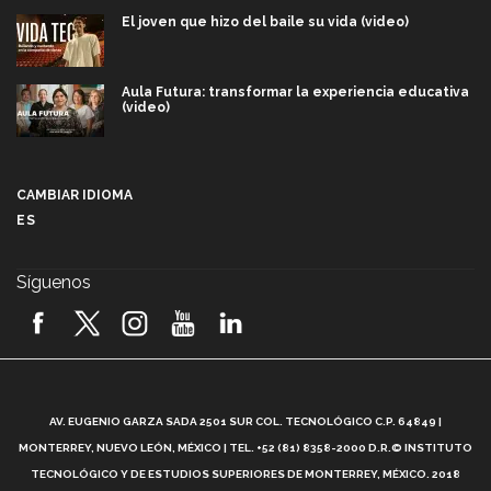
El joven que hizo del baile su vida (video)
Aula Futura: transformar la experiencia educativa
(video)
Más que un festival cultural: así es la magia de
VIBRART 2026 (video)
CAMBIAR IDIOMA
ES
Javier Guzmán: investigación con impacto social
(video)
Síguenos
¡México, en el top del mundial de robótica FIRST
2026! (video)
Vida Tec: Pasión, disciplina y básquetbol, con Gael
Adame (video)
A
AV. EUGENIO GARZA SADA 2501 SUR COL. TECNOLÓGICO C.P. 64849 |
L
¿Cómo es el Modelo Educativo Tec? (video)
MONTERREY, NUEVO LEÓN, MÉXICO | TEL. +52 (81) 8358-2000 D.R.© INSTITUTO
TECNOLÓGICO Y DE ESTUDIOS SUPERIORES DE MONTERREY, MÉXICO. 2018