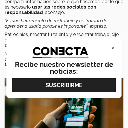
compartir información sobre lo que hacemos, por lo que
es necesario
usar las redes sociales con
responsabilidad
, aconsejó.
“Es una herramienta de mi trabajo y he tratado de
aprender a usarla porque es importante”
, expresó.
Patrocinios, mostrar tu talento y encontrar trabajo; dijo
que todo ello se puede lograr
sabiendo qué subir y
cuándo subirlo
.
×
“Mi recomendación es que aprendan a usar sus redes
sociales y que
distingan qué es personal y qué es
Recibe nuestro newsletter de
trabajo
”
, sugirió.
noticias: