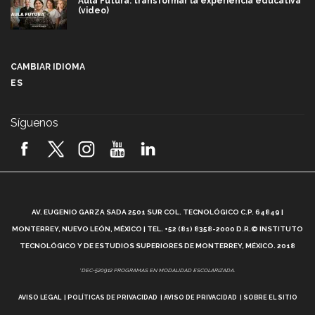
Aula Futura: transformar la experiencia educativa
(video)
Más que un festival cultural: así es la magia de
VIBRART 2026 (video)
CAMBIAR IDIOMA
ES
Javier Guzmán: investigación con impacto social
(video)
Síguenos
¡México, en el top del mundial de robótica FIRST
2026! (video)
Vida Tec: Pasión, disciplina y básquetbol, con Gael
Adame (video)
A
AV. EUGENIO GARZA SADA 2501 SUR COL. TECNOLÓGICO C.P. 64849 |
L
¿Cómo es el Modelo Educativo Tec? (video)
MONTERREY, NUEVO LEÓN, MÉXICO | TEL. +52 (81) 8358-2000 D.R.© INSTITUTO
TECNOLÓGICO Y DE ESTUDIOS SUPERIORES DE MONTERREY, MÉXICO. 2018
Vida Tec: Feminismo e Inteligencia Artificial, Paola
*DEC-520912 PROGRAMAS EN MODALIDAD ESCOLARIZADA.
Ricaurte (video)
AVISO LEGAL
POLÍTICAS DE PRIVACIDAD
AVISO DE PRIVACIDAD
SOBRE EL SITIO