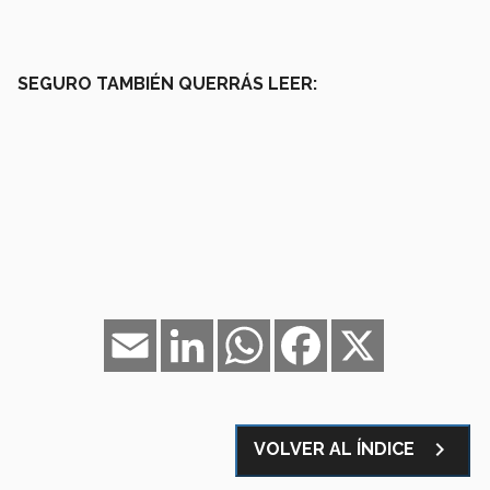
SEGURO TAMBIÉN QUERRÁS LEER:
Email
LinkedIn
WhatsApp
Facebook
X
navigate_next
VOLVER AL ÍNDICE