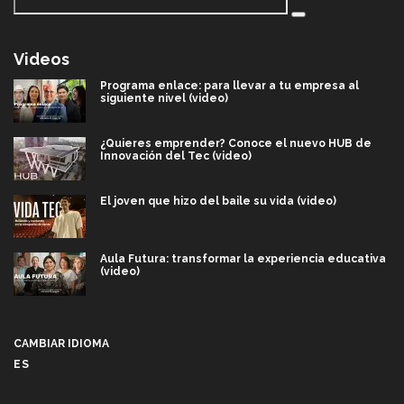
Videos
Programa enlace: para llevar a tu empresa al
siguiente nivel (video)
¿Quieres emprender? Conoce el nuevo HUB de
Innovación del Tec (video)
El joven que hizo del baile su vida (video)
Aula Futura: transformar la experiencia educativa
(video)
Más que un festival cultural: así es la magia de
VIBRART 2026 (video)
CAMBIAR IDIOMA
ES
Javier Guzmán: investigación con impacto social
(video)