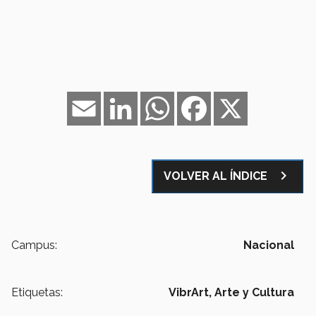
Email
LinkedIn
WhatsApp
Facebook
X
navigate_next
VOLVER AL ÍNDICE
Campus:
Nacional
Etiquetas:
VibrArt,
Arte y Cultura