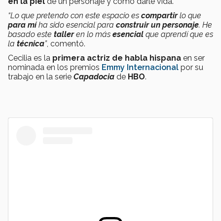
en la piel
de un personaje y cómo darle vida.
“Lo que pretendo con este espacio es
compartir
lo que
para mí
ha sido esencial para
construir un personaje
. He
basado este
taller
en lo más
esencial
que aprendí que es
la
técnica
”
, comentó.
Cecilia es la
primera actriz de habla hispana
en ser
nominada en los premios
Emmy Internacional
por su
trabajo en la serie
Capadocia
de
HBO
.