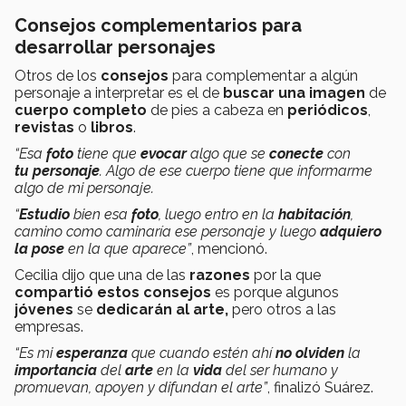
Consejos complementarios para
desarrollar personajes
Otros de los
consejos
para complementar a algún
personaje a interpretar es el de
buscar una imagen
de
cuerpo completo
de pies a cabeza en
periódicos
,
revistas
o
libros
.
“Esa
foto
tiene que
evocar
algo que se
conecte
con
tu personaje
. Algo de ese cuerpo tiene que informarme
algo de mi personaje.
“
Estudio
bien esa
foto
, luego entro en la
habitación
,
camino como caminaría ese personaje y luego
adquiero
la pose
en la que aparece”
, mencionó.
Cecilia dijo que una de las
razones
por la que
compartió estos consejos
es porque algunos
jóvenes
se
dedicarán al arte,
pero otros a las
empresas.
“Es mi
esperanza
que cuando estén ahí
no olviden
la
importancia
del
arte
en la
vida
del ser humano y
promuevan, apoyen y difundan el arte”
, finalizó Suárez.