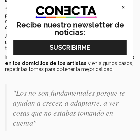
investigar mil cosas
de todo lo que no sabía.
×
“Les digo, todo lo que no sepan,
pregunten, indaguen,
pidan opiniones y consejos
. Es mucho mejor que, por
miedo, no investigar o preguntar, o tratar de hacer como
Recibe nuestro newsletter de
que saben”,
dijo la directora.
noticias:
Acudió a un director de cine que conocía, quien le dio
una
“receta técnica”
para que pudiera replicarse en
todas las ciudades donde se encontraban los músicos.
Incluso, platicó que se
tuvieron que montar estudios
en los domicilios de los artistas
y en algunos casos,
repetir las tomas para obtener la mejor calidad.
"Los no son fundamentales porque te
ayudan a crecer, a adaptarte, a ver
cosas que no estabas tomando en
cuenta"