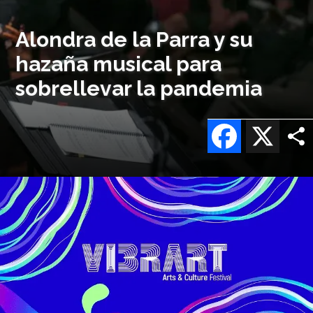
Alondra de la Parra y su
hazaña musical para
sobrellevar la pandemia
Facebook
X
Imagen
o
logo