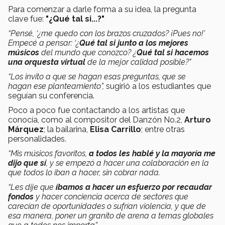
Para comenzar a darle forma a su idea, la pregunta
clave fue:
"¿Qué tal si...?"
“Pensé, ‘¿me quedo con los brazos cruzados? ¡Pues no!’
Empecé a pensar: ‘¿
Qué tal si junto a los mejores
músicos
del mundo que conozco?
¿
Qué tal si hacemos
una orquesta virtual
de la mejor calidad posible?"
“Los invito a que se hagan esas preguntas, que se
hagan ese planteamiento”,
sugirió a los estudiantes que
seguían su conferencia.
Poco a poco fue contactando a los artistas que
conocía, como al compositor del Danzón No.2,
Arturo
Márquez
; la bailarina,
Elisa Carrillo
; entre otras
personalidades.
“Mis músicos favoritos,
a todos les hablé y la mayoría me
dijo que sí
, y se empezó a hacer una colaboración en la
que todos lo iban a hacer, sin cobrar nada.
“Les dije que
íbamos a hacer un esfuerzo por recaudar
fondos
y hacer conciencia acerca de sectores que
carecían de oportunidades o sufrían violencia, y que de
esa manera, poner un granito de arena a temas globales