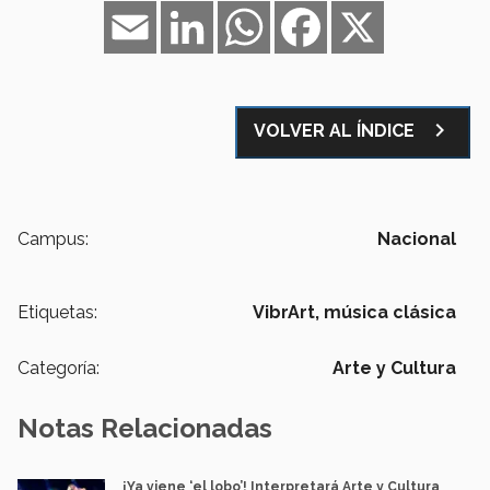
Email
LinkedIn
WhatsApp
Facebook
X
navigate_next
VOLVER AL ÍNDICE
Campus:
Nacional
Etiquetas:
VibrArt,
música clásica
Categoría:
Arte y Cultura
Notas Relacionadas
¡Ya viene ‘el lobo’! Interpretará Arte y Cultura