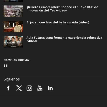
¿Quieres emprender? Conoce el nuevo HUB de
Innovación del Tec (video)
El joven que hizo del baile su vida (video)
Aula Futura: transformar la experiencia educativa
(video)
Más que un festival cultural: así es la magia de
VIBRART 2026 (video)
CAMBIAR IDIOMA
ES
Javier Guzmán: investigación con impacto social
(video)
Síguenos
¡México, en el top del mundial de robótica FIRST
2026! (video)
Vida Tec: Pasión, disciplina y básquetbol, con Gael
Adame (video)