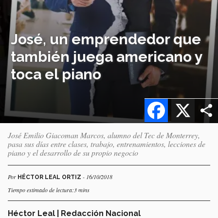
José, un emprendedor que
también juega americano y
toca el piano
Facebook
X
José Emilio Giacoman Marcos, alumno del Tec de Monterrey,
pasa sus días entre clases, trabajo, entrenamientos, lecciones de
piano y el desarrollo de su propio negocio
Por
- 16/10/2018
HÉCTOR LEAL ORTIZ
Tiempo estimado de lectura:3 mins
Héctor Leal | Redacción Nacional