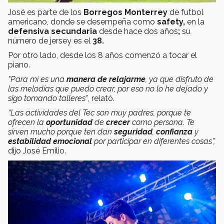
José es parte de los
Borregos Monterrey
de futbol
americano, donde se desempeña como
safety,
en la
defensiva secundaria
desde hace dos años
;
su
número de jersey es el
38.
Por otro lado, desde los 8 años comenzó a tocar el
piano.
"Para mí es una
manera de relajarme
, ya que disfruto de
las melodías que puedo crear, por eso
no lo he dejado y
sigo tomando talleres"
, relató.
“Las actividades del Tec son muy padres, porque te
ofrecen la
oportunidad
de
crecer
como persona. Te
sirven mucho porque ten dan
seguridad
,
confianza
y
estabilidad emocional
por participar en diferentes cosas”,
dijo José Emilio.