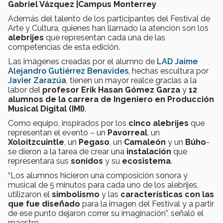
Gabriel Vázquez |Campus Monterrey
Además del talento de los participantes del Festival de
Arte y Cultura, quienes han llamado la atención son los
alebrijes
que representan cada una de las
competencias de esta edición.
Las imágenes creadas por el alumno de
LAD Jaime
Alejandro Gutiérrez Benavides
, hechas escultura por
Javier Zarazúa
, tienen un mayor realce gracias a la
labor del
profesor Erik Hasan Gómez Garza
y
12
alumnos de la carrera de Ingeniero en Producción
Musical Digital (IMI)
.
Como equipo, inspirados por los
cinco alebrijes
que
representan el evento – un
Pavorreal
, un
Xoloitzcuintle
, un
Pegaso
, un
Camaleón
y un
Búho
-
se dieron a la tarea de crear una
instalación
que
representara sus
sonidos
y su
ecosistema
.
“Los alumnos hicieron una composición sonora y
musical de 5 minutos para cada uno de los alebrijes,
utilizaron el
simbolismo
y las
características con las
que fue diseñado
para la imagen del Festival y a partir
de ese punto dejaron correr su imaginación”, señaló el
maestro.