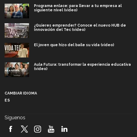
Programa enlace: para llevar a tu empresa al
siguiente nivel (video)
¿Quieres emprender? Conoce el nuevo HUB de
Innovación del Tec (video)
El joven que hizo del baile su vida (video)
Aula Futura: transformar la experiencia educativa
(video)
Más que un festival cultural: así es la magia de
VIBRART 2026 (video)
CAMBIAR IDIOMA
ES
Javier Guzmán: investigación con impacto social
(video)
Síguenos
¡México, en el top del mundial de robótica FIRST
2026! (video)