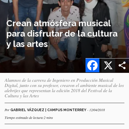
Crean atmósfera musical
para disfrutar de la cultura
y las artes
Facebook
X
Alumnos de la carrera de Ingeniero en Producción Musical
Digital, junto con su profesor, crearon el ambiente musical de los
alebrijes que representan la edición 2018 del Festival de la
Cultura y las Artes
Por
- 12/04/2018
GABRIEL VÁZQUEZ | CAMPUS MONTERREY
Tiempo estimado de lectura:2 mins