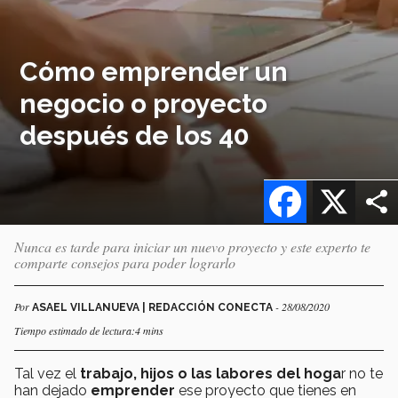
Cómo emprender un
negocio o proyecto
después de los 40
Facebook
X
Nunca es tarde para iniciar un nuevo proyecto y este experto te
comparte consejos para poder lograrlo
Por
- 28/08/2020
ASAEL VILLANUEVA | REDACCIÓN CONECTA
Tiempo estimado de lectura:4 mins
Tal vez el
trabajo, hijos o las labores del hoga
r no te
han dejado
emprender
ese proyecto que tienes en