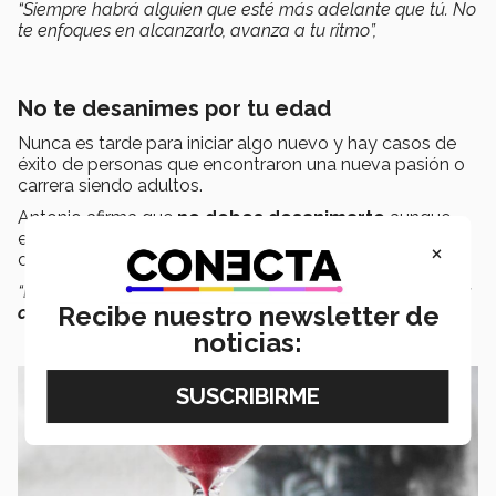
“Siempre habrá alguien que esté más adelante que tú. No
te enfoques en alcanzarlo, avanza a tu ritmo”,
No te desanimes por tu edad
Nunca es tarde para iniciar algo nuevo y hay casos de
éxito de personas que encontraron una nueva pasión o
carrera siendo adultos.
Antonio afirma que
no debes desanimarte
aunque
existan ocasiones en que la edad parece jugar en tu
×
contra y las personas no crean en tu proyecto.
“Debes aprovechar la oportunidad:
no desanimarte y ser
Recibe nuestro newsletter de
constante
”,
indicó el experto.
noticias: