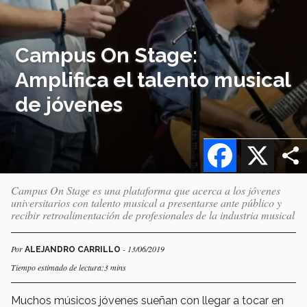
Campus On Stage:
Amplifica el talento musical
de jóvenes
Facebook
X
Campus On Stage es una plataforma que acerca a los jóvenes
universitarios con talento musical a presentarse ante público y
recibir retroalimentación de profesionales de la industria musical
Por
- 13/06/2019
ALEJANDRO CARRILLO
Tiempo estimado de lectura:3 mins
Muchos músicos jóvenes sueñan con llegar a tocar en