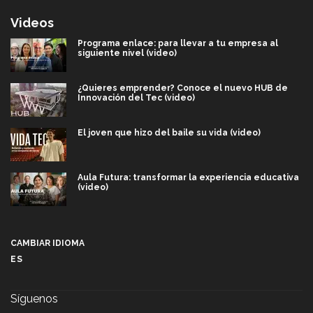
Videos
Programa enlace: para llevar a tu empresa al
siguiente nivel (video)
¿Quieres emprender? Conoce el nuevo HUB de
Innovación del Tec (video)
El joven que hizo del baile su vida (video)
Aula Futura: transformar la experiencia educativa
(video)
Más que un festival cultural: así es la magia de
VIBRART 2026 (video)
CAMBIAR IDIOMA
ES
Javier Guzmán: investigación con impacto social
(video)
Síguenos
¡México, en el top del mundial de robótica FIRST