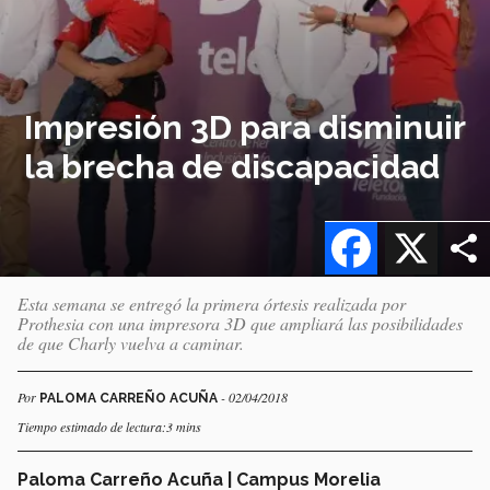
Impresión 3D para disminuir
la brecha de discapacidad
Facebook
X
Esta semana se entregó la primera órtesis realizada por
Prothesia con una impresora 3D que ampliará las posibilidades
de que Charly vuelva a caminar.
Por
- 02/04/2018
PALOMA CARREÑO ACUÑA
Tiempo estimado de lectura:3 mins
Paloma Carreño Acuña | Campus Morelia