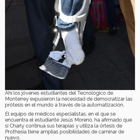
Ahí los jóvenes estudiantes del Tecnológico de
Monterrey expusieron la necesidad de democratizar las
prótesis en el mundo a través de la automatización.
El equipo de médicos especialistas, en el que se
encuentra el estudiante Jesús Moreno, ha afirmado que
si Charly continua sus terapias y utiliza la órtesis de
Prothesia tiene amplias posibilidades de caminar de
nuevo.