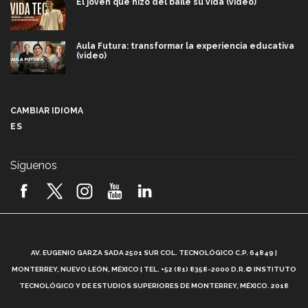
El joven que hizo del baile su vida (video)
Aula Futura: transformar la experiencia educativa
(video)
Más que un festival cultural: así es la magia de
VIBRART 2026 (video)
CAMBIAR IDIOMA
ES
Javier Guzmán: investigación con impacto social
(video)
Síguenos
¡México, en el top del mundial de robótica FIRST
2026! (video)
Vida Tec: Pasión, disciplina y básquetbol, con Gael
Adame (video)
A
AV. EUGENIO GARZA SADA 2501 SUR COL. TECNOLÓGICO C.P. 64849 |
L
¿Cómo es el Modelo Educativo Tec? (video)
MONTERREY, NUEVO LEÓN, MÉXICO | TEL. +52 (81) 8358-2000 D.R.© INSTITUTO
TECNOLÓGICO Y DE ESTUDIOS SUPERIORES DE MONTERREY, MÉXICO. 2018