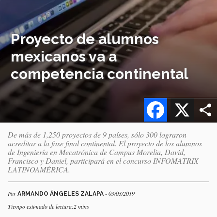
Proyecto de alumnos
mexicanos va a
competencia continental
Facebook
X
De más de 1,250 proyectos de 9 países, sólo 300 lograron
acreditar a la fase final continental. El proyecto de los alumnos
de Ingeniería en Mecatrónica de Campus Morelia, David,
Francisco y Daniel, participará en el concurso INFOMATRIX
LATINOAMÉRICA.
Por
- 03/03/2019
ARMANDO ÁNGELES ZALAPA
Tiempo estimado de lectura:2 mins