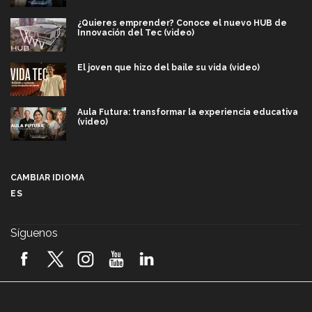
¿Quieres emprender? Conoce el nuevo HUB de
Innovación del Tec (video)
El joven que hizo del baile su vida (video)
Aula Futura: transformar la experiencia educativa
(video)
Más que un festival cultural: así es la magia de
VIBRART 2026 (video)
CAMBIAR IDIOMA
ES
Javier Guzmán: investigación con impacto social
(video)
Síguenos
¡México, en el top del mundial de robótica FIRST
2026! (video)
Vida Tec: Pasión, disciplina y básquetbol, con Gael
Adame (video)