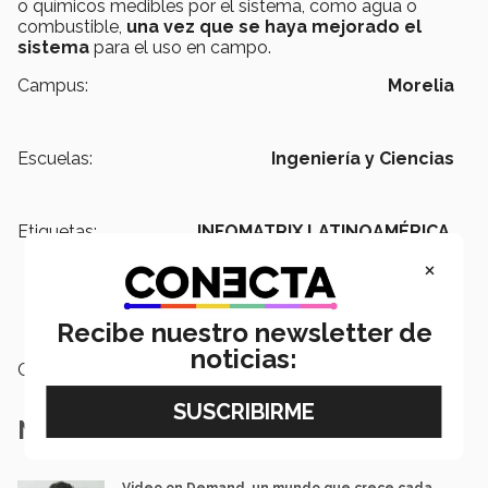
o químicos medibles por el sistema, como agua o
combustible,
una vez que se haya mejorado el
sistema
para el uso en campo.
Campus:
Morelia
Escuelas:
Ingeniería y Ciencias
Etiquetas:
INFOMATRIX LATINOAMÉRICA,
Sistema Inteligente de Detección
×
de Fugas,
Ingeniería en
Mecatrónica,
Proyecto Multimedia
2019
Recibe nuestro newsletter de
noticias:
Categoría:
Investigación
Notas Relacionadas
Video on Demand, un mundo que crece cada