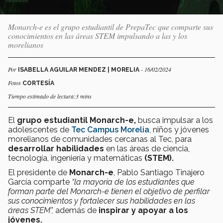
Monarch-e es el grupo estudiantil de PrepaTec que comparte sus
conocimientos en las áreas STEM impulsando a las y los
morelianos
Por
- 16/02/2024
ISABELLA AGUILAR MENDEZ | MORELIA
Fotos
CORTESÍA
Tiempo estimado de lectura:3 mins
El
grupo estudiantil Monarch-e,
busca impulsar a los
adolescentes de
Tec Campus Morelia
, niños y jóvenes
morelianos de comunidades cercanas al Tec, para
desarrollar habilidades
en las áreas de ciencia,
tecnología, ingeniería y matemáticas
(STEM).
El presidente de
Monarch-e
, Pablo Santiago Tinajero
García comparte
“la mayoría de los estudiantes que
forman parte del Monarch-e tienen el objetivo de perfilar
sus conocimientos y fortalecer sus habilidades en las
áreas STEM”,
además de
inspirar y apoyar a los
jóvenes.