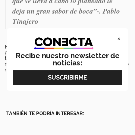
que se lleva a cabo lo planeado te
deja un gran sabor de boca”-. Pablo
Tinajero
×
Finalmente, el grupo estudiantil se preparan para sus
próximas
competencias regionale
s que
Recibe nuestro newsletter de
tendrán lugar en
Hermosillo
,
Sonora
del 13-16 de
noticias:
marzo y
Midwest Regional
en
Chicago
del 27 al 30 de
marzo.
TAMBIÉN TE PODRÍA INTERESAR: