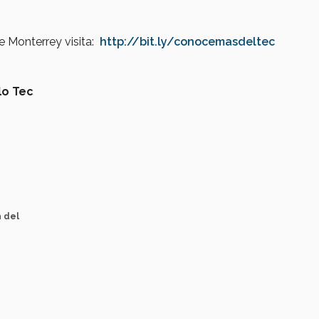
e Monterrey visita:
http://bit.ly/conocemasdeltec
lo Tec
a del