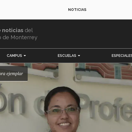
NOTICIAS
e noticias
del
o de Monterrey
CAMPUS
ESCUELAS
ESPECIALE
dora ejemplar