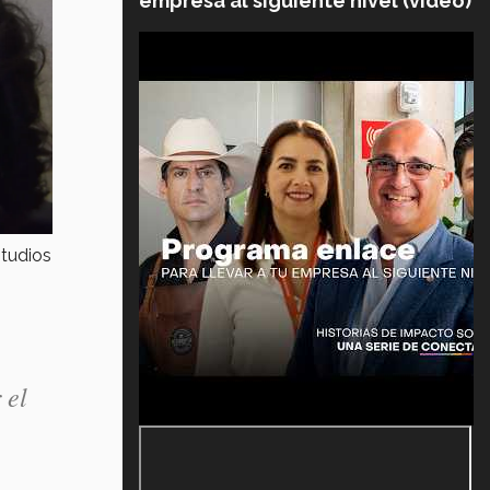
empresa al siguiente nivel (video)
studios
 el