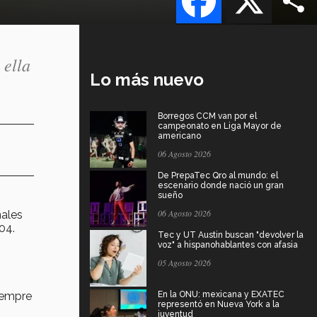
 ella
Lo más nuevo
Borregos CCM van por el
campeonato en Liga Mayor de
americano
06 Agosto 2026
De PrepaTec Qro al mundo: el
escenario donde nació un gran
sueño
06 Agosto 2026
nales
04.
Tec y UT Austin buscan "devolver la
voz" a hispanohablantes con afasia
05 Agosto 2026
iempre
En la ONU: mexicana y EXATEC
representó en Nueva York a la
juventud