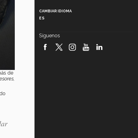
Más que un festival cultural: así es
la magia de VIBRART 2026 (video)
CAMBIAR IDIOMA
ES
Javier Guzmán: investigación con
impacto social (video)
Síguenos
¡México, en el top del mundial de
robótica FIRST 2026! (video)
Vida Tec: Pasión, disciplina y
básquetbol, con Gael Adame
(video)
más de
esores,
¿Cómo es el Modelo Educativo
Tec? (video)
ido
Vida Tec: Feminismo e Inteligencia
Artificial, Paola Ricaurte (video)
dar