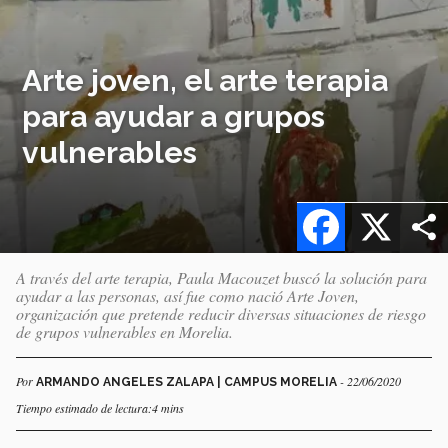
Arte joven, el arte terapia
para ayudar a grupos
vulnerables
Facebook
X
A través del arte terapia, Paula Macouzet buscó la solución para
ayudar a las personas, así fue como nació Arte Joven,
organización que pretende reducir diversas situaciones de riesgo
de grupos vulnerables en Morelia.
Por
- 22/06/2020
ARMANDO ANGELES ZALAPA | CAMPUS MORELIA
Tiempo estimado de lectura:4 mins