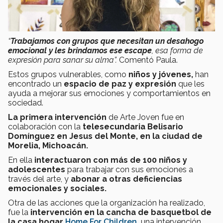
“
Trabajamos con grupos que necesitan un desahogo
emocional y les brindamos ese escape
, esa forma de
expresión para sanar su alma”.
Comentó Paula.
Estos grupos vulnerables, como
niños y jóvenes,
han
encontrado un
espacio de paz y expresión
que les
ayuda a mejorar sus emociones y comportamientos en
sociedad.
La primera intervención
de Arte Joven fue en
colaboración con la
telesecundaria Belisario
Domínguez en Jesus del Monte, en la ciudad de
Morelia, Michoacán.
En ella
interactuaron con más de 100 niños y
adolescentes
para trabajar con sus emociones a
través del arte, y
abonar a otras deficiencias
emocionales y sociales.
Otra de las acciones que la organización ha realizado,
fue la
intervención en la cancha de basquetbol de
la casa hoga
r
Home For Children
,
una intervención