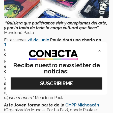
“Quisiera que pudiéramos vivir y apropiarnos del arte,
y por lo tanto de toda la carga cultural que tiene”
.
Mencionó Paula.
Este viernes
26 de junio
Paula dará una charla en
TEDxYouth@VenturaPuente
de forma virtual, con el
×
objetivo de
inspirar a otras personas a sumarse
como emprendedores sociales.
En su charla,
Capitaliza tus pasiones
, hablará de su
Recibe nuestro newsletter de
experiencia en las actividades que ha generado
noticias:
con su emprendimiento social.
“
Pienso que todo emprendimiento ahora tiene que ser
siempre con un impacto social.
Así como para una
empresa es imperativo generar dinero, es imperativo que
aporte algo a la sociedad, que mejore el mundo de
alguna manera”.
Mencionó Paula.
Arte Joven forma parte de la
OMPP Michoacán
(Organización Mundial Por La Paz), donde Paula es