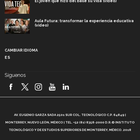
El joven que hizo del baile su vida (video)
Aula Futura: transformar la experiencia educativa
(video)
Más que un festival cultural: así es la magia de
VIBRART 2026 (video)
CAMBIAR IDIOMA
ES
Javier Guzmán: investigación con impacto social
(video)
Síguenos
¡México, en el top del mundial de robótica FIRST
2026! (video)
Vida Tec: Pasión, disciplina y básquetbol, con Gael
Adame (video)
A
AV. EUGENIO GARZA SADA 2501 SUR COL. TECNOLÓGICO C.P. 64849 |
L
¿Cómo es el Modelo Educativo Tec? (video)
MONTERREY, NUEVO LEÓN, MÉXICO | TEL. +52 (81) 8358-2000 D.R.© INSTITUTO
TECNOLÓGICO Y DE ESTUDIOS SUPERIORES DE MONTERREY, MÉXICO. 2018