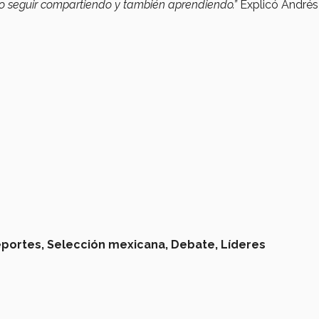
ro seguir compartiendo y también aprendiendo.”
Explicó Andrés
portes,
Selección mexicana,
Debate,
Líderes