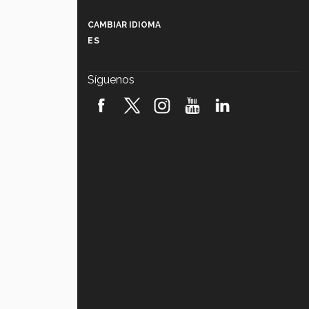
Más que un festival cultural: así es
la magia de VIBRART 2026 (video)
CAMBIAR IDIOMA
ES
Javier Guzmán: investigación con
impacto social (video)
Síguenos
¡México, en el top del mundial de
robótica FIRST 2026! (video)
Vida Tec: Pasión, disciplina y
básquetbol, con Gael Adame
(video)
¿Cómo es el Modelo Educativo
Tec? (video)
Vida Tec: Feminismo e Inteligencia
Artificial, Paola Ricaurte (video)