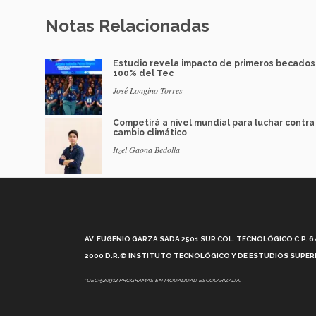
Notas Relacionadas
Estudio revela impacto de primeros becados
100% del Tec
José Longino Torres
Competirá a nivel mundial para luchar contra
cambio climático
Itzel Gaona Bedolla
AV. EUGENIO GARZA SADA 2501 SUR COL. TECNOLÓGICO C.P. 648
2000 D.R.© INSTITUTO TECNOLÓGICO Y DE ESTUDIOS SUPERI
*DEC-520912 PROGRAMAS EN MODALIDAD ESCOLARIZADA.