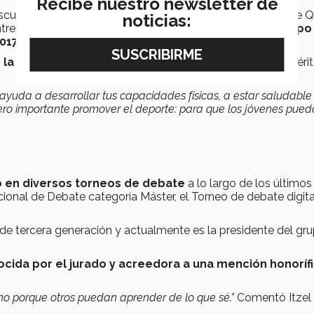
Recibe nuestro newsletter de
scuelas de Michoacán, tales como la Universidad Vasco de Q
noticias:
tre otras, y
ha sido uno de los entrenadores del equipo
017.
 la categoría deportiva
de esta edición del Premio al Méri
 ayuda a desarrollar tus capacidades físicas, a estar saludable
ero importante promover el deporte: para que los jóvenes pued
 en diversos torneos de debate
a lo largo de los últimos
ional de Debate categoría Máster, el Torneo de debate digita
e tercera generación y actualmente es la presidente del gr
ocida por el jurado y acreedora a una mención honoríf
no porque otros puedan aprender de lo que sé.”
Comentó Itzel