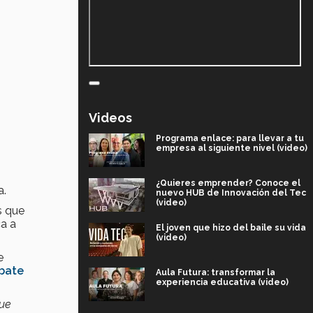
Videos
Programa enlace: para llevar a tu
empresa al siguiente nivel (video)
¿Quieres emprender? Conoce el
a.
nuevo HUB de Innovación del Tec
(video)
s que
a a
El joven que hizo del baile su vida
(video)
e
ebate
Aula Futura: transformar la
experiencia educativa (video)
que