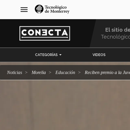
Pasar
navegación
menu
al
principal
contenido
principal
El sitio d
Tecnológic
Menu
CATEGORÍAS
VIDEOS
Comunidad
Noticias
Morelia
Educación
Reciben premio a la Ju