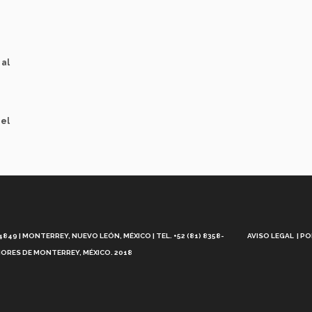
 al
 el
Aviso
Legal
49 | MONTERREY, NUEVO LEÓN, MÉXICO | TEL. +52 (81) 8358-
AVISO LEGAL
PO
ORES DE MONTERREY, MÉXICO. 2018