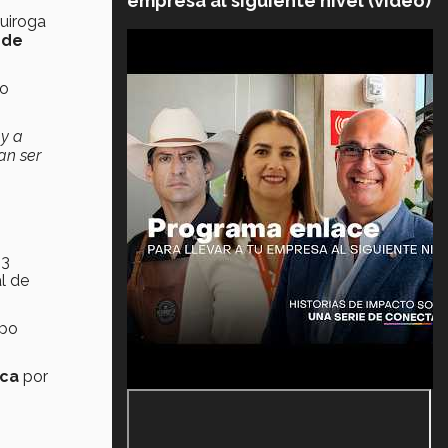
empresa al siguiente nivel (video)
uiroga
 de
to
 y a
an ser
 3
l de
upo
ica
por