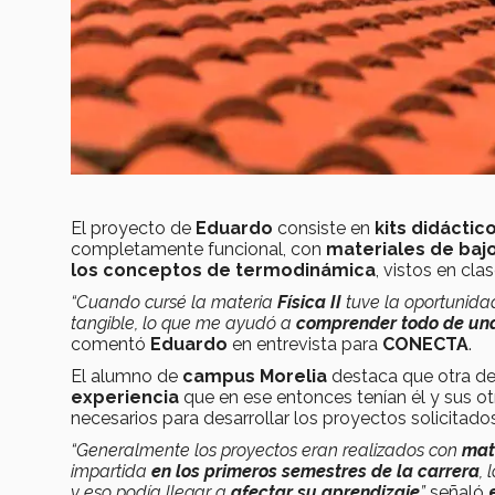
El proyecto de
Eduardo
consiste en
kits didáctic
completamente funcional, con
materiales de baj
los conceptos de termodinámica
, vistos en cla
“Cuando cursé la materia
Física II
tuve la oportunida
tangible, lo que me ayudó a
comprender todo de un
comentó
Eduardo
en entrevista para
CONECTA
.
El alumno de
campus Morelia
destaca que otra de 
experiencia
que en ese entonces tenían él y sus 
necesarios para desarrollar los proyectos solicitado
“Generalmente los proyectos eran realizados con
mat
impartida
en los primeros semestres de la carrera
,
y eso podía llegar a
afectar su aprendizaje
”
señaló