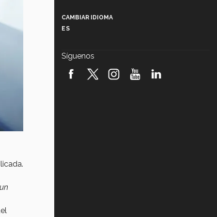
Más que un festival cultural: así es
la magia de VIBRART 2026 (video)
CAMBIAR IDIOMA
ES
Javier Guzmán: investigación con
impacto social (video)
Síguenos
¡México, en el top del mundial de
robótica FIRST 2026! (video)
Vida Tec: Pasión, disciplina y
básquetbol, con Gael Adame
(video)
¿Cómo es el Modelo Educativo
Tec? (video)
Vida Tec: Feminismo e Inteligencia
licada.
Artificial, Paola Ricaurte (video)
 un
el