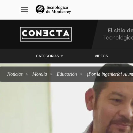
Pasar
navegación
menu
al
principal
contenido
principal
El sitio d
Tecnológic
Menu
CATEGORÍAS
VIDEOS
Comunidad
Noticias
Morelia
Educación
¡Por la ingeniería! Al