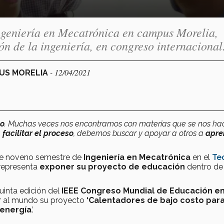
ngeniería en Mecatrónica en campus Morelia,
ón de la ingeniería, en congreso internacional
- 12/04/2021
PUS MORELIA
to
. Muchas veces nos encontramos con materias que se nos ha
a
facilitar el proceso
, debemos buscar y apoyar a otros a
apre
 de noveno semestre de
Ingeniería en Mecatrónica
en el
Te
 representa
exponer su proyecto de educación
dentro de
uinta edición del
IEEE Congreso Mundial de Educación e
r al mundo su proyecto
‘Calentadores de bajo costo para
 energía
’.