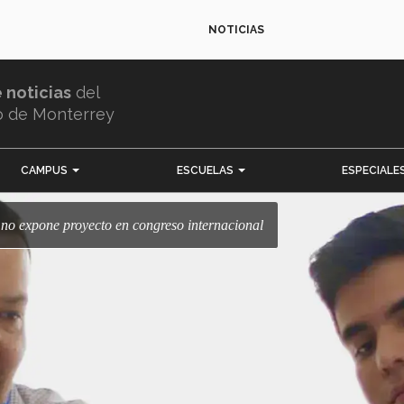
NOTICIAS
e noticias
del
o de Monterrey
CAMPUS
ESCUELAS
ESPECIALE
umno expone proyecto en congreso internacional