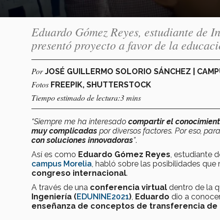
Eduardo Gómez Reyes, estudiante de I
presentó proyecto a favor de la educaci
Por
JOSÉ GUILLERMO SOLORIO SÁNCHEZ | CAM
Fotos
FREEPIK, SHUTTERSTOCK
Tiempo estimado de lectura:3 mins
“Siempre me ha interesado
compartir el conocimien
muy complicadas
por diversos factores. Por eso, par
con soluciones innovadoras
”
.
Así es como
Eduardo Gómez Reyes
, estudiante
campus Morelia
, habló sobre las posibilidades que
congreso internacional
.
A través de una
conferencia virtual
dentro de la q
Ingeniería
(
EDUNINE2021
)
,
Eduardo
dio a conoce
enseñanza de conceptos de transferencia de