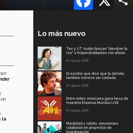
.
Lo más nuevo
Tec y UT Austin buscan "devolver la
voz" a hispanohablantes con afasia
05 Agosto 2026
cen
El escritor que dice que la derrota
también merece ser contada
nder
05 Agosto 2026
c
 un
Entre miles: mexicana gana beca de
maestría Erasmus Mundus LIVE
05 Agosto 2026
n
 la
Movilidad y robots: sonorenses
colaboran en proyectos de
investigación